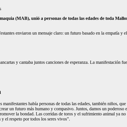
aquia (MAB), unió a personas de todas las edades de toda Mallorc
stantes enviaron un mensaje claro: un futuro basado en la empatía y el 
ncartas y cantaba juntos canciones de esperanza. La manifestación fue u
n
los manifestantes había personas de todas las edades, también niños, qu
 crear un futuro más humano y compasivo. Juntos, damos un poderoso ej
promover la bondad. Las corridas de toros y el sufrimiento animal ya n
 el respeto por todos los seres vivos”.