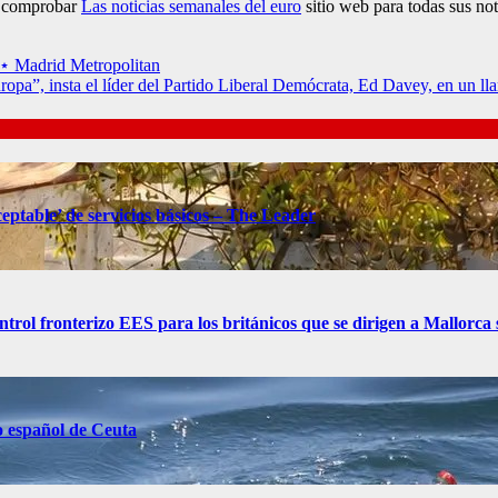
 y comprobar
Las noticias semanales del euro
sitio web para todas sus not
e ⋆ Madrid Metropolitan
ropa”, insta el líder del Partido Liberal Demócrata, Ed Davey, en un lla
eptable’ de servicios básicos – The Leader
control fronterizo EES para los británicos que se dirigen a Mallorc
o español de Ceuta