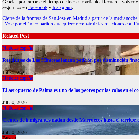
Gracias por tomarse el tiempo de leer este artículo. Recuerda volver
seguirnos en
Facebook
y
Instagram
.
Post
Cierre de la frontera de San José en Madrid a partir de la medianoch
“Vote por el único partido que quiere reconstruir las relaciones con Eu
navigation
Related Post
Noticias españa
Residentes de Las Mimosas lanzan petición por disminución ‘inac
Jul 30, 2026
Noticias españa
El aeropuerto de Palma es uno de los peores por las colas en el 
Jul 30, 2026
Noticias españa
Cientos de inmigrantes nadan desde Marruecos hasta el territori
Jul 30, 2026
Buscar