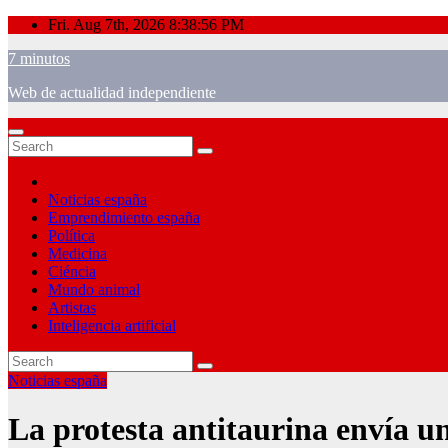
Skip
Fri. Aug 7th, 2026
8:38:56 PM
to
7 minutos
content
Web de actualidad independiente
Noticias españa
Emprendimiento españa
Política
Medicina
Ciéncia
Mundo animal
Artistas
Inteligencia artificial
Noticias españa
La protesta antitaurina envía 