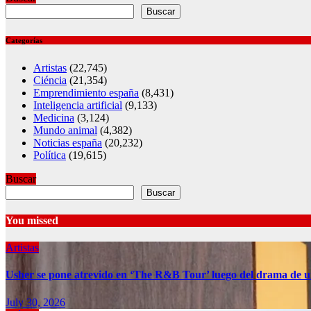
Buscar
Categorías
Artistas
(22,745)
Ciéncia
(21,354)
Emprendimiento españa
(8,431)
Inteligencia artificial
(9,133)
Medicina
(3,124)
Mundo animal
(4,382)
Noticias españa
(20,232)
Política
(19,615)
Buscar
Buscar
You missed
Artistas
Usher se pone atrevido en ‘The R&B Tour’ luego del drama de u
July 30, 2026