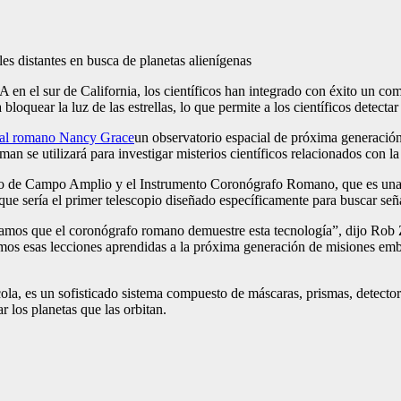
en el sur de California, los científicos han integrado con éxito un co
ear la luz de las estrellas, lo que permite a los científicos detectar l
ial romano Nancy Grace
un observatorio espacial de próxima generació
 se utilizará para investigar misterios científicos relacionados con la
nto de Campo Amplio y el Instrumento Coronógrafo Romano, que es una 
que sería el primer telescopio diseñado específicamente para buscar señ
amos que el coronógrafo romano demuestre esta tecnología”, dijo Rob Ze
 esas lecciones aprendidas a la próxima generación de misiones embl
a, es un sofisticado sistema compuesto de máscaras, prismas, detectore
ar los planetas que las orbitan.