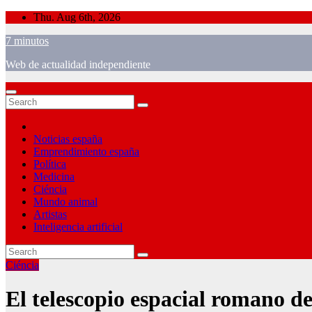
Skip
Thu. Aug 6th, 2026
to
7 minutos
content
Web de actualidad independiente
Noticias españa
Emprendimiento españa
Política
Medicina
Ciéncia
Mundo animal
Artistas
Inteligencia artificial
Ciéncia
El telescopio espacial romano d