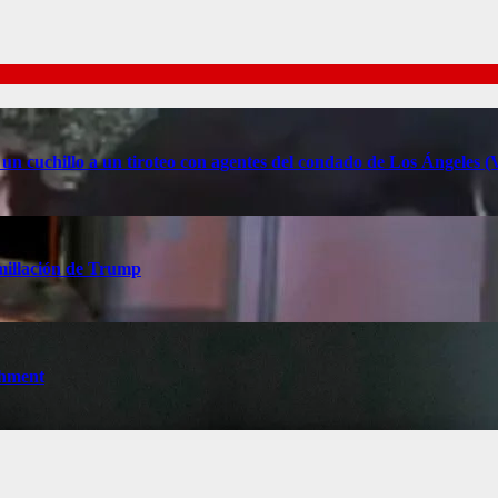
 un cuchillo a un tiroteo con agentes del condado de Los Ángele
millación de Trump
chment