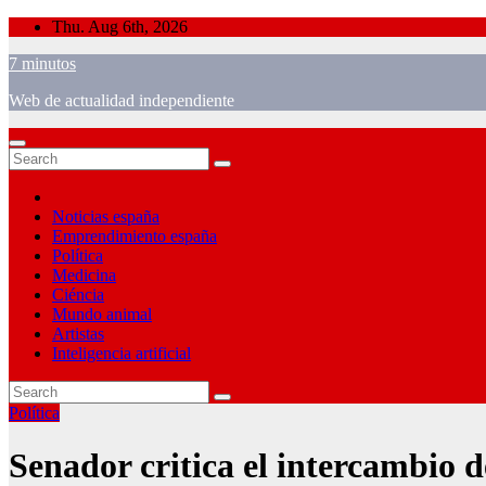
Skip
Thu. Aug 6th, 2026
to
7 minutos
content
Web de actualidad independiente
Noticias españa
Emprendimiento españa
Política
Medicina
Ciéncia
Mundo animal
Artistas
Inteligencia artificial
Política
Senador critica el intercambio de