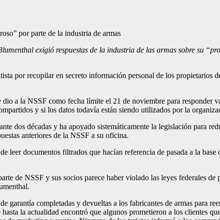
Blumenthal exigió respuestas de la industria de las armas sobre su “pr
sta por recopilar en secreto información personal de los propietarios de
e dio a la NSSF como fecha límite el 21 de noviembre para responder v
compartidos y si los datos todavía están siendo utilizados por la organiza
nte dos décadas y ha apoyado sistemáticamente la legislación para redu
puestas anteriores de la NSSF a su oficina.
e leer documentos filtrados que hacían referencia de pasada a la base
parte de NSSF y sus socios parece haber violado las leyes federales de 
lumenthal.
as de garantía completadas y devueltas a los fabricantes de armas para 
 hasta la actualidad encontró que algunos prometieron a los clientes qu