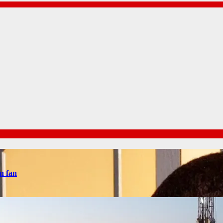
n fan