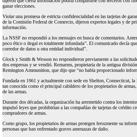
dijeron que cierta información podría compartirse con terceros con fin
ganar elecciones.
Violar una promesa de estricta confidencialidad en las tarjetas de g
de la Comisión Federal de Comercio, dijeron expertos legales y de pri
información.
La NSSF no respondió a los mensajes en busca de comentarios. Anteri
poco ético o ilegal es totalmente infundada”. El comunicado decía que
corredor de datos u otra entidad individual”.
Glock y Smith & Wesson no respondieron previamente a las solicitude
dos empresas y se vendió. Remarms, propietaria de la antigua divisió
Remington Ammunition, que dijo que “no había proporcionado inform
Fundada en 1961 y actualmente con sede en Shelton, Connecticut, la NS
tan conocida como el principal cabildero de los propietarios de armas,
de las armas.
Durante dos décadas, la organización ha arremetido contra los inten
impulsó leyes que prohibirían a las compañías de tarjetas de crédito c
compradores de armas.
Como grupo, los propietarios de armas protegen ferozmente su informac
personas que han enfrentado graves amenazas de daño.