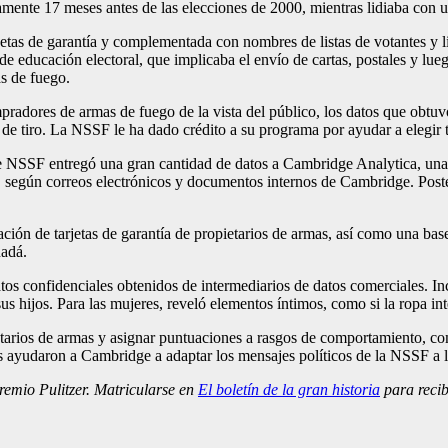
amente 17 meses antes de las elecciones de 2000, mientras lidiaba con u
rjetas de garantía y complementada con nombres de listas de votantes y 
 educación electoral, que implicaba el envío de cartas, postales y lueg
as de fuego.
radores de armas de fuego de la vista del público, los datos que obtuvo
es de tiro. La NSSF le ha dado crédito a su programa por ayudar a ele
de NSSF entregó una gran cantidad de datos a Cambridge Analytica, una fi
, según correos electrónicos y documentos internos de Cambridge. Post
n de tarjetas de garantía de propietarios de armas, así como una base 
adá.
confidenciales obtenidos de intermediarios de datos comerciales. Inclu
 sus hijos. Para las mujeres, reveló elementos íntimos, como si la ropa i
opietarios de armas y asignar puntuaciones a rasgos de comportamiento,
es ayudaron a Cambridge a adaptar los mensajes políticos de la NSSF a l
remio Pulitzer. Matricularse en
El boletín de la gran historia
para recib