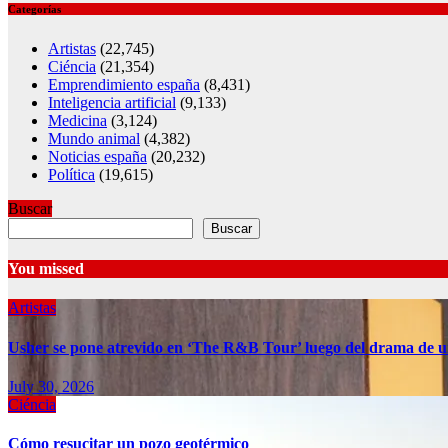
Categorías
Artistas
(22,745)
Ciéncia
(21,354)
Emprendimiento españa
(8,431)
Inteligencia artificial
(9,133)
Medicina
(3,124)
Mundo animal
(4,382)
Noticias españa
(20,232)
Política
(19,615)
Buscar
Buscar
You missed
Artistas
Usher se pone atrevido en ‘The R&B Tour’ luego del drama de u
July 30, 2026
Ciéncia
Cómo resucitar un pozo geotérmico