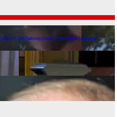
s (VIDEO) * The Gateway Pundit * por Cullen Linebarger