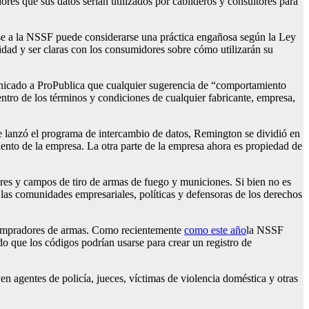
ores que sus datos serían utilizados por cabilderos y consultores para
arse a la NSSF puede considerarse una práctica engañosa según la Ley
idad y ser claras con los consumidores sobre cómo utilizarán su
unicado a ProPublica que cualquier sugerencia de “comportamiento
ntro de los términos y condiciones de cualquier fabricante, empresa,
e lanzó el programa de intercambio de datos, Remington se dividió en
ento de la empresa. La otra parte de la empresa ahora es propiedad de
ores y campos de tiro de armas de fuego y municiones. Si bien no es
 las comunidades empresariales, políticas y defensoras de los derechos
 compradores de armas. Como recientemente
como este año
la NSSF
do que los códigos podrían usarse para crear un registro de
n agentes de policía, jueces, víctimas de violencia doméstica y otras