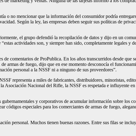
es de marketing y ventas. Ninguna de las tarjetas informó a los comprad
arantía o no mencionar que la información del consumidor podría entreg
vacidad. Según la ley, las empresas deben seguir sus políticas de privac
ormente, el grupo defendió la recopilación de datos y dijo en un com
 “estas actividades son, y siempre han sido, completamente legales y de
s de comentarios de ProPublica. En los años transcurridos desde que s
n de armas de fuego, dijo que en ese momento desconocía el funcionami
ación personal a la NSSF ni a ninguno de sus proveedores”.
SF representa a miles de fabricantes, distribuidores, minoristas, edit
 la Asociación Nacional del Rifle, la NSSF es respetada e influyente en
tos gubernamentales y corporativos de acumular información sobre los
rear códigos especiales para los comerciantes de armas de fuego, alegan
ión personal. Muchos tienen buenas razones. Entre sus filas se incluye