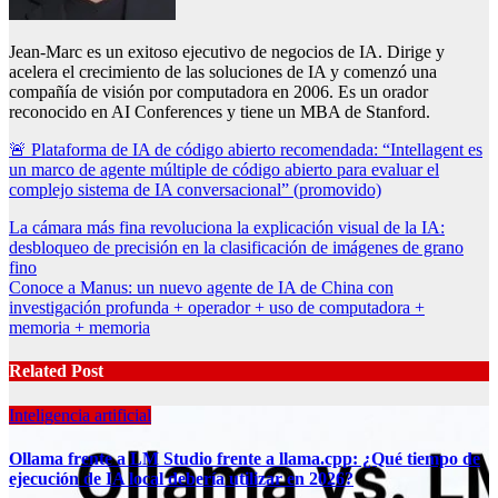
Jean-Marc es un exitoso ejecutivo de negocios de IA. Dirige y
acelera el crecimiento de las soluciones de IA y comenzó una
compañía de visión por computadora en 2006. Es un orador
reconocido en AI Conferences y tiene un MBA de Stanford.
🚨 Plataforma de IA de código abierto recomendada: “Intellagent es
un marco de agente múltiple de código abierto para evaluar el
complejo sistema de IA conversacional” (promovido)
Post
La cámara más fina revoluciona la explicación visual de la IA:
desbloqueo de precisión en la clasificación de imágenes de grano
navigation
fino
Conoce a Manus: un nuevo agente de IA de China con
investigación profunda + operador + uso de computadora +
memoria + memoria
Related Post
Inteligencia artificial
Ollama frente a LM Studio frente a llama.cpp: ¿Qué tiempo de
ejecución de IA local debería utilizar en 2026?