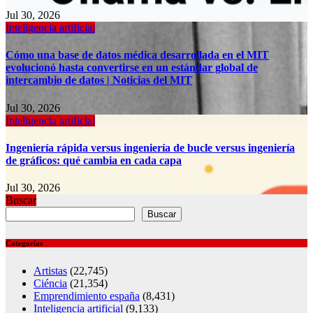
Jul 30, 2026
Inteligencia artificial
Cómo una base de datos médica desarrollada en el MIT
evolucionó hasta convertirse en un estándar global de
intercambio de datos | Noticias del MIT
Jul 30, 2026
Inteligencia artificial
Ingeniería rápida versus ingeniería de bucle versus ingeniería
de gráficos: qué cambia en cada capa
Jul 30, 2026
Buscar
Buscar
Categorías
Artistas
(22,745)
Ciéncia
(21,354)
Emprendimiento españa
(8,431)
Inteligencia artificial
(9,133)