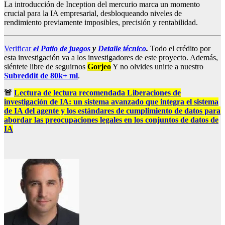
La introducción de Inception del mercurio marca un momento
crucial para la IA empresarial, desbloqueando niveles de
rendimiento previamente imposibles, precisión y rentabilidad.
Verificar
el
Patio de juegos
y
Detalle técnico
.
Todo el crédito por
esta investigación va a los investigadores de este proyecto. Además,
siéntete libre de seguirnos
Gorjeo
Y no olvides unirte a nuestro
Subreddit de 80k+ ml
.
🚨
Lectura de lectura recomendada Liberaciones de
investigación de IA: un sistema avanzado que integra el sistema
de IA del agente y los estándares de cumplimiento de datos para
abordar las preocupaciones legales en los conjuntos de datos de
IA