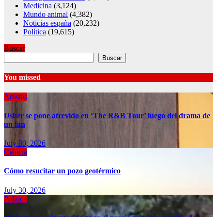
Medicina
(3,124)
Mundo animal
(4,382)
Noticias españa
(20,232)
Política
(19,615)
Buscar
Buscar
You missed
Artistas
Usher se pone atrevido en ‘The R&B Tour’ luego del drama de
un fan
July 30, 2026
Ciéncia
Cómo resucitar un pozo geotérmico
July 30, 2026
Política