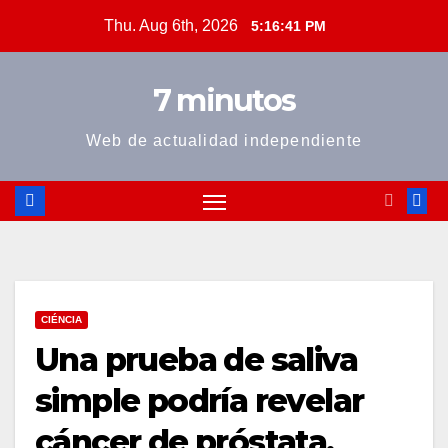
Skip
Thu. Aug 6th, 2026
5:16:41 PM
to
content
7 minutos
Web de actualidad independiente
CIÉNCIA
Una prueba de saliva
simple podría revelar
cáncer de próstata,