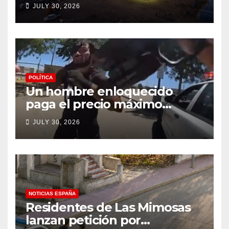
JULY 30, 2026
POLÍTICA
Un hombre enloquecido
paga el precio máximo
después de llevar un cuchillo
JULY 30, 2026
a un tiroteo con agentes del
condado de Los Ángeles
(VIDEO) * The Gateway
Pundit * por Cullen
Linebarger
NOTICIAS ESPAÑA
Residentes de Las Mimosas
lanzan petición por