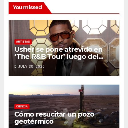
You missed
ARTISTAS
Usher se pone atrevido en
‘The R&B Tour’ luego del
drama de un fan
JULY 30, 2026
CIÉNCIA
Cómo resucitar un pozo
geotérmico