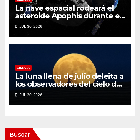
La nave espacial rodeará el
asteroide Apophis durante el
fatídico sobrevuelo de la
JUL 30, 2026
Tierra en 2029
CIÉNCIA
La luna llena de julio deleita a
los observadores del cielo de
todo el mundo. Aquí están
JUL 30, 2026
nuestras mejores fotos de la
majestuosa Buck Moon.
Buscar