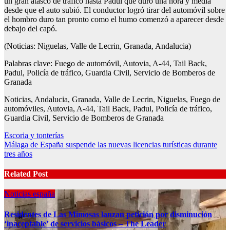
un gran atasco de tráfico hasta Padul que duró una hora y media
desde que el auto subió. El conductor logró tirar del automóvil sobre
el hombro duro tan pronto como el humo comenzó a aparecer desde
debajo del capó.
(Noticias: Niguelas, Valle de Lecrin, Granada, Andalucia)
Palabras clave: Fuego de automóvil, Autovia, A-44, Tail Back,
Padul, Policía de tráfico, Guardia Civil, Servicio de Bomberos de
Granada
Noticias, Andalucia, Granada, Valle de Lecrin, Niguelas, Fuego de
automóviles, Autovia, A-44, Tail Back, Padul, Policía de tráfico,
Guardia Civil, Servicio de Bomberos de Granada
Post
Escoria y tonterías
Málaga de España suspende las nuevas licencias turísticas durante
navigation
tres años
Related Post
Noticias españa
Residentes de Las Mimosas lanzan petición por disminución
‘inaceptable’ de servicios básicos – The Leader