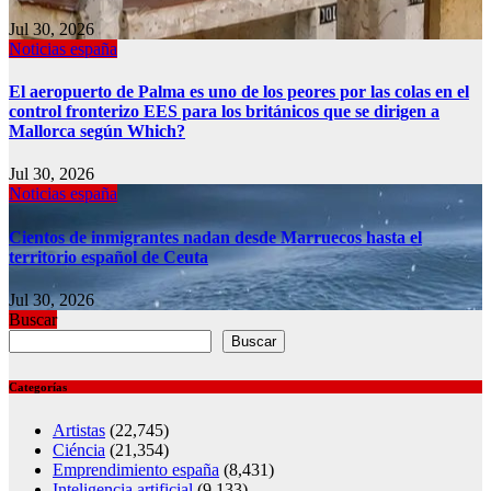
Jul 30, 2026
Noticias españa
El aeropuerto de Palma es uno de los peores por las colas en el
control fronterizo EES para los británicos que se dirigen a
Mallorca según Which?
Jul 30, 2026
Noticias españa
Cientos de inmigrantes nadan desde Marruecos hasta el
territorio español de Ceuta
Jul 30, 2026
Buscar
Buscar
Categorías
Artistas
(22,745)
Ciéncia
(21,354)
Emprendimiento españa
(8,431)
Inteligencia artificial
(9,133)