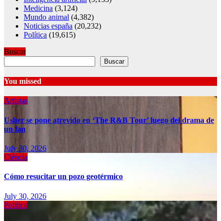
Medicina
(3,124)
Mundo animal
(4,382)
Noticias españa
(20,232)
Política
(19,615)
Buscar
Buscar
You missed
Artistas
Usher se pone atrevido en ‘The R&B Tour’ luego del drama de
un fan
July 30, 2026
Ciéncia
Cómo resucitar un pozo geotérmico
July 30, 2026
Política