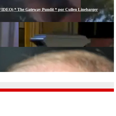
s (VIDEO) * The Gateway Pundit * por Cullen Linebarger