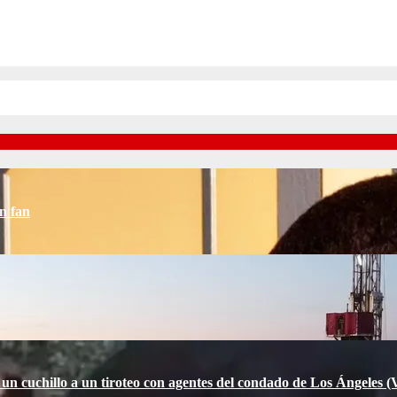
n fan
 un cuchillo a un tiroteo con agentes del condado de Los Ángele