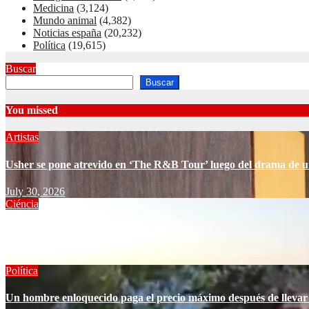
Medicina
(3,124)
Mundo animal
(4,382)
Noticias españa
(20,232)
Política
(19,615)
Buscar
Buscar
You missed
Artistas
Usher se pone atrevido en ‘The R&B Tour’ luego del drama de u
July 30, 2026
Ciéncia
Cómo resucitar un pozo geotérmico
July 30, 2026
Política
Un hombre enloquecido paga el precio máximo después de llevar