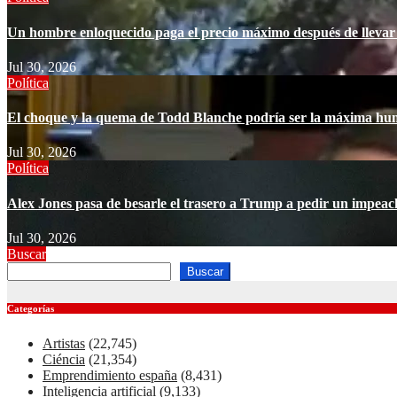
Un hombre enloquecido paga el precio máximo después de llevar
Jul 30, 2026
Política
El choque y la quema de Todd Blanche podría ser la máxima hu
Jul 30, 2026
Política
Alex Jones pasa de besarle el trasero a Trump a pedir un impea
Jul 30, 2026
Buscar
Buscar
Categorías
Artistas
(22,745)
Ciéncia
(21,354)
Emprendimiento españa
(8,431)
Inteligencia artificial
(9,133)