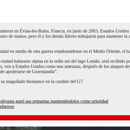
eunieron en Évian-les-Bains, Francia, en junio de 2003, Estados Unidos a
es de manos, pero él y los demás líderes trabajaron para mantener la ap
ciudad en medio de otra guerra estadounidense en el Medio Oriente, el b
 ciudad balneario alpina en la orilla sur del lago Lemán, será recibido
os, ven a Estados Unidos como una amenaza, después de los ataques des
de apoderarse de Groenlandia”.
su magullado bromance en la cumbre del G7.
Pensilvania ganó sus primarias manteniéndolos como prioridad
eligroso