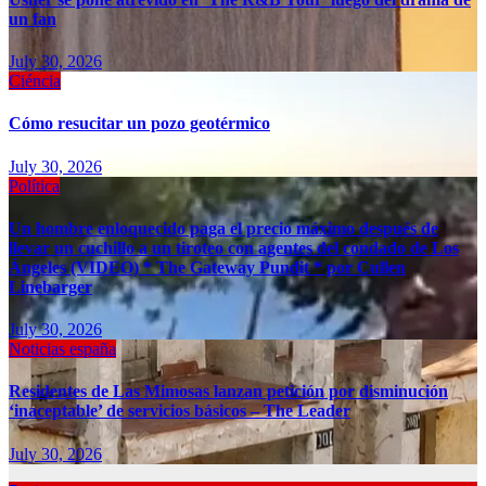
un fan
July 30, 2026
Ciéncia
Cómo resucitar un pozo geotérmico
July 30, 2026
Política
Un hombre enloquecido paga el precio máximo después de
llevar un cuchillo a un tiroteo con agentes del condado de Los
Ángeles (VIDEO) * The Gateway Pundit * por Cullen
Linebarger
July 30, 2026
Noticias españa
Residentes de Las Mimosas lanzan petición por disminución
‘inaceptable’ de servicios básicos – The Leader
July 30, 2026