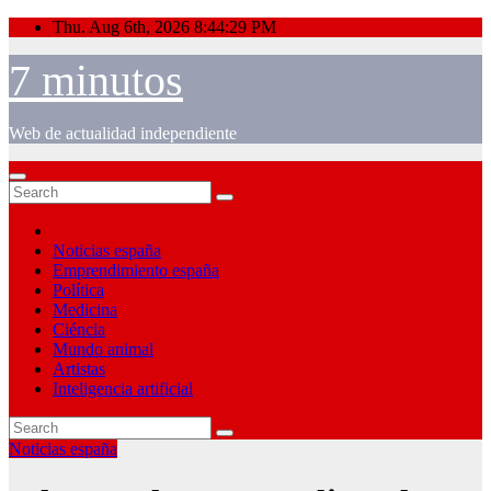
Skip
Thu. Aug 6th, 2026
8:44:30 PM
to
content
7 minutos
Web de actualidad independiente
Noticias españa
Emprendimiento españa
Política
Medicina
Ciéncia
Mundo animal
Artistas
Inteligencia artificial
Noticias españa