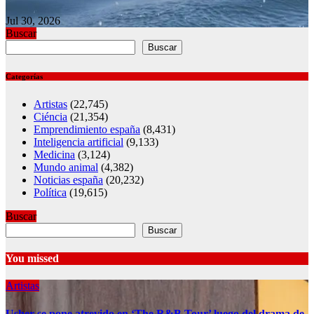
Jul 30, 2026
Buscar
Buscar
Categorías
Artistas
(22,745)
Ciéncia
(21,354)
Emprendimiento españa
(8,431)
Inteligencia artificial
(9,133)
Medicina
(3,124)
Mundo animal
(4,382)
Noticias españa
(20,232)
Política
(19,615)
Buscar
Buscar
You missed
Artistas
Usher se pone atrevido en ‘The R&B Tour’ luego del drama de