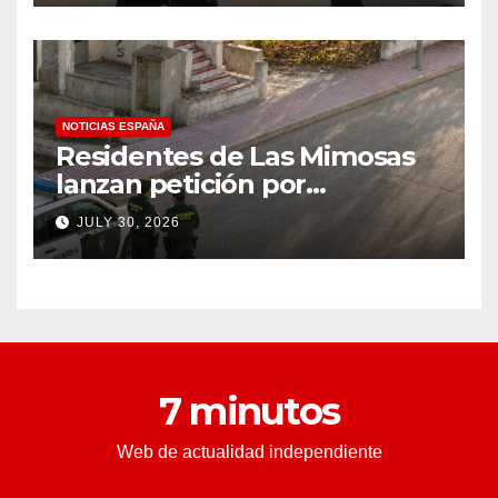
condado de Los Ángeles
(VIDEO) * The Gateway
Pundit * por Cullen
Linebarger
NOTICIAS ESPAÑA
Residentes de Las Mimosas
lanzan petición por
disminución ‘inaceptable’ de
JULY 30, 2026
servicios básicos – The
Leader
7 minutos
Web de actualidad independiente