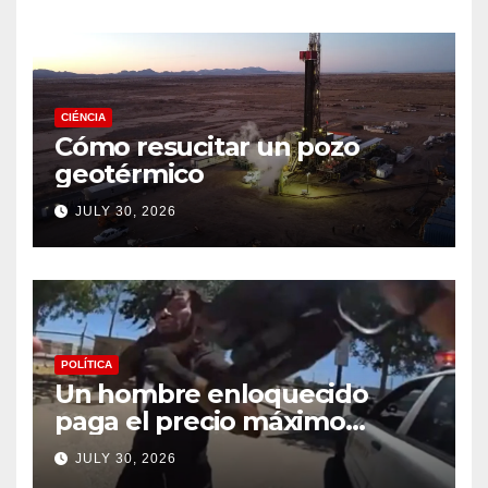
CIÉNCIA
Cómo resucitar un pozo
geotérmico
JULY 30, 2026
POLÍTICA
Un hombre enloquecido
paga el precio máximo
después de llevar un cuchillo
JULY 30, 2026
a un tiroteo con agentes del