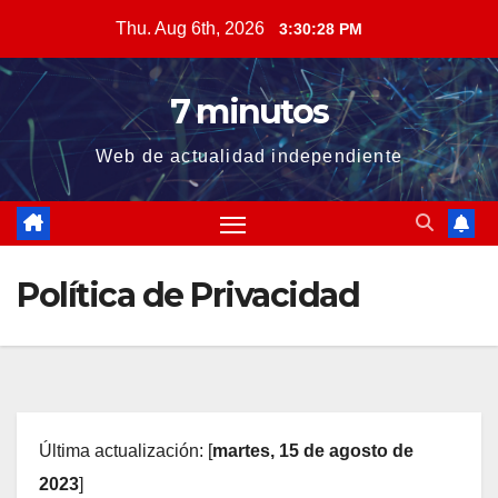
Skip
Thu. Aug 6th, 2026
3:30:28 PM
to
content
7 minutos
Web de actualidad independiente
Política de Privacidad
Última actualización: [
martes, 15 de agosto de
2023
]