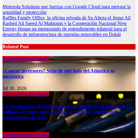
Post
Motorola Solutions une fuerzas con Google Cloud para mejorar la
seguridad y protección
navigation
Raffles Family Office, la oficina privada de Su Alteza el Jeque Ali
Rashed Ali Saeed Al Maktoum y la Cooperación Nacional New
Energy firman un memorando de entendimiento trilateral para el
desarrollo de infraestructura de energías renovables en Dubái
Related Post
Emprendimiento españa
¿Lanzar inversores? Sepa de qué lado del Atlántico se
encuentra
Jul 30, 2026
Emprendimiento españa
La startup suiza AI Infrastructure Capital AG se lanza con 16
millones de euros para abordar el cuello de botella en la
computación de la IA
Jul 30, 2026
Emprendimiento españa