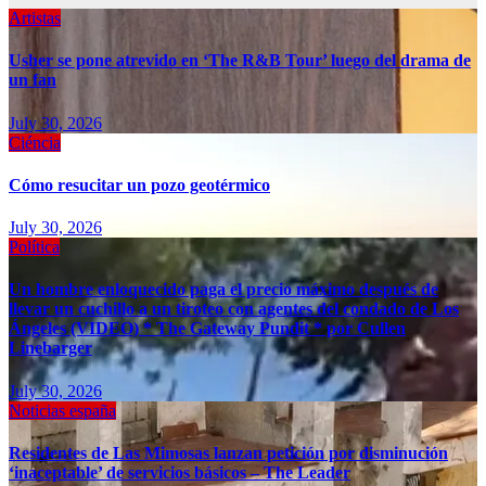
Artistas
Usher se pone atrevido en ‘The R&B Tour’ luego del drama de
un fan
July 30, 2026
Ciéncia
Cómo resucitar un pozo geotérmico
July 30, 2026
Política
Un hombre enloquecido paga el precio máximo después de
llevar un cuchillo a un tiroteo con agentes del condado de Los
Ángeles (VIDEO) * The Gateway Pundit * por Cullen
Linebarger
July 30, 2026
Noticias españa
Residentes de Las Mimosas lanzan petición por disminución
‘inaceptable’ de servicios básicos – The Leader