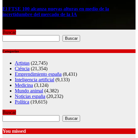
El FTSE 100 alcanza nuevas alturas en medio de la
incertidumbre del mercado de la IA
Jul 30, 2026
Buscar
Buscar
Categorías
Artistas
(22,745)
Ciéncia
(21,354)
Emprendimiento españa
(8,431)
Inteligencia artificial
(9,133)
Medicina
(3,124)
Mundo animal
(4,382)
Noticias españa
(20,232)
Política
(19,615)
Buscar
Buscar
You missed