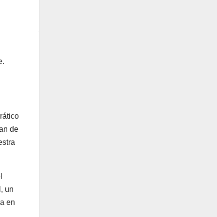
e.
rático
lan de
estra
l
, un
ra en