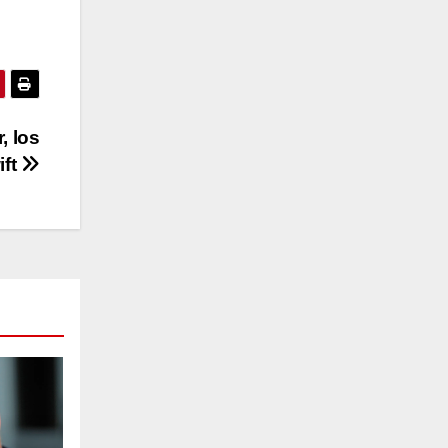
, los
ift