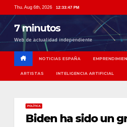
Skip
Thu. Aug 6th, 2026
12:33:48 PM
to
content
7 minutos
Web de actualidad independiente
NOTICIAS ESPAÑA
EMPRENDIMIE
ARTISTAS
INTELIGENCIA ARTIFICIAL
POLÍTICA
Biden ha sido un g