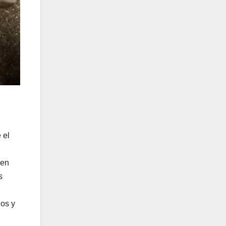
 el
 en
s
os y