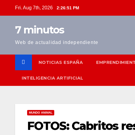
Skip
Fri. Aug 7th, 2026
2:26:52 PM
to
content
7 minutos
Web de actualidad independiente
NOTICIAS ESPAÑA
EMPRENDIMIEN
INTELIGENCIA ARTIFICIAL
MUNDO ANIMAL
FOTOS: Cabritos re