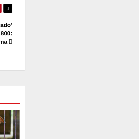
rado’
1800:
lima