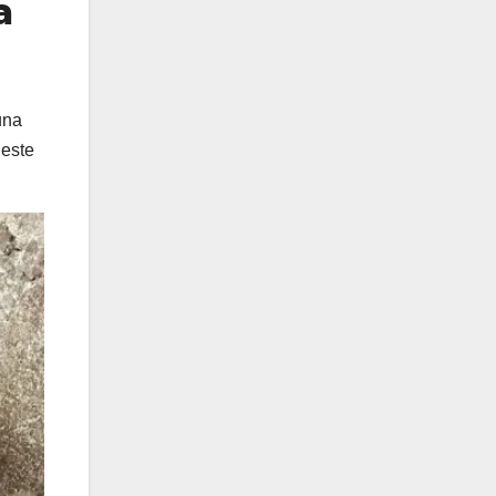
a
una
 este