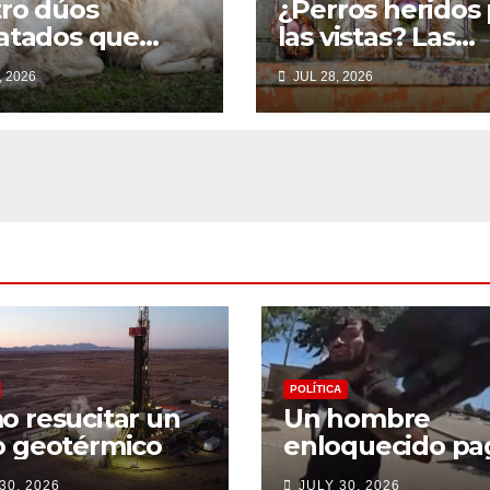
ro dúos
¿Perros heridos
atados que
las vistas? Las
tran por qué
estafas de
, 2026
JUL 28, 2026
amilia debería
“rescate” de
para siempre
animales en
Uganda
POLÍTICA
 resucitar un
Un hombre
o geotérmico
enloquecido pa
precio máximo
30, 2026
JULY 30, 2026