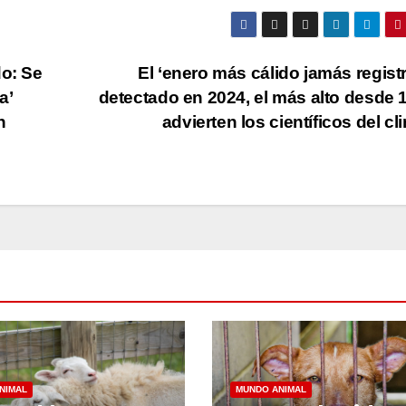
do: Se
El ‘enero más cálido jamás regist
a’
detectado en 2024, el más alto desde 
n
advierten los científicos del c
NIMAL
MUNDO ANIMAL