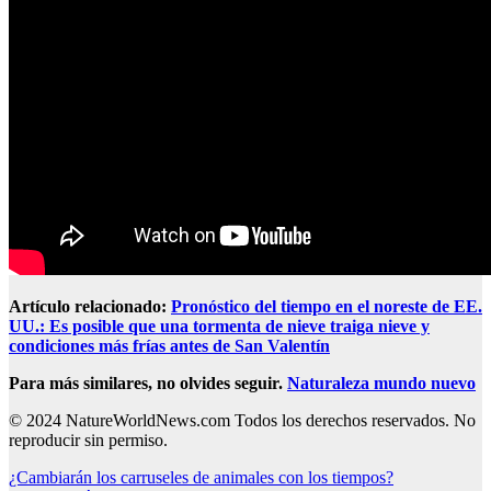
Artículo relacionado:
Pronóstico del tiempo en el noreste de EE.
UU.: Es posible que una tormenta de nieve traiga nieve y
condiciones más frías antes de San Valentín
Para más similares, no olvides seguir.
Naturaleza mundo nuevo
© 2024 NatureWorldNews.com Todos los derechos reservados. No
reproducir sin permiso.
Post
¿Cambiarán los carruseles de animales con los tiempos?