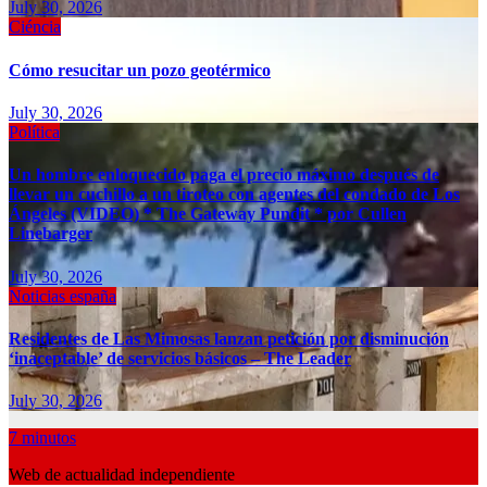
July 30, 2026
Ciéncia
Cómo resucitar un pozo geotérmico
July 30, 2026
Política
Un hombre enloquecido paga el precio máximo después de
llevar un cuchillo a un tiroteo con agentes del condado de Los
Ángeles (VIDEO) * The Gateway Pundit * por Cullen
Linebarger
July 30, 2026
Noticias españa
Residentes de Las Mimosas lanzan petición por disminución
‘inaceptable’ de servicios básicos – The Leader
July 30, 2026
7 minutos
Web de actualidad independiente