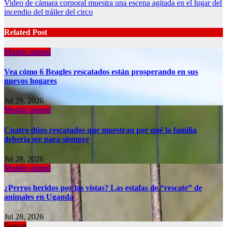
Video de cámara corporal muestra una escena agitada en el lugar del
navigation
incendio del tráiler del circo
Related Post
Mundo animal
Vea cómo 6 Beagles rescatados están prosperando en sus
nuevos hogares
Jul 29, 2026
Mundo animal
Cuatro dúos rescatados que muestran por qué la familia
debería ser para siempre
Jul 28, 2026
Mundo animal
¿Perros heridos por las vistas? Las estafas de “rescate” de
animales en Uganda
Jul 28, 2026
Buscar