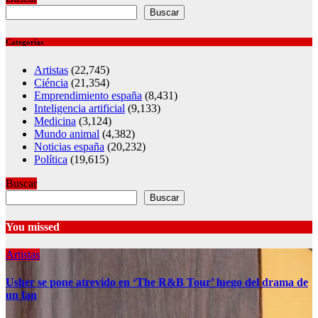
Buscar
Categorías
Artistas
(22,745)
Ciéncia
(21,354)
Emprendimiento españa
(8,431)
Inteligencia artificial
(9,133)
Medicina
(3,124)
Mundo animal
(4,382)
Noticias españa
(20,232)
Política
(19,615)
Buscar
Buscar
You missed
Artistas
Usher se pone atrevido en ‘The R&B Tour’ luego del drama de
un fan