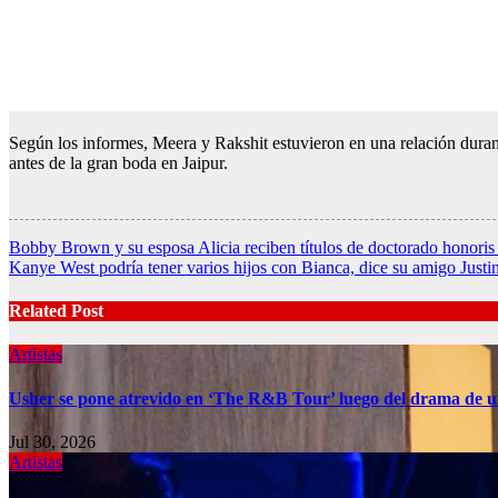
Según los informes, Meera y Rakshit estuvieron en una relación duran
antes de la gran boda en Jaipur.
Post
Bobby Brown y su esposa Alicia reciben títulos de doctorado honoris
Kanye West podría tener varios hijos con Bianca, dice su amigo Just
navigation
Related Post
Artistas
Usher se pone atrevido en ‘The R&B Tour’ luego del drama de u
Jul 30, 2026
Artistas