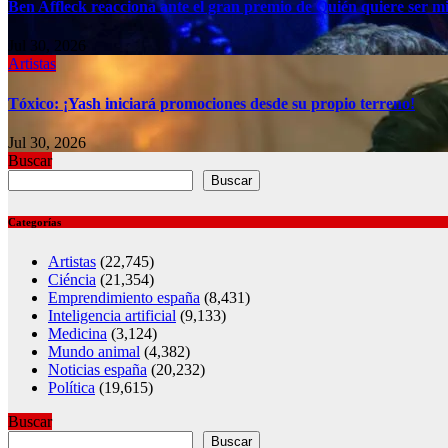
Ben Affleck reacciona ante el gran premio de Quién quiere ser mi
Jul 30, 2026
Artistas
Tóxico: ¡Yash iniciará promociones desde su propio terreno!
Jul 30, 2026
Buscar
Buscar
Categorías
Artistas
(22,745)
Ciéncia
(21,354)
Emprendimiento españa
(8,431)
Inteligencia artificial
(9,133)
Medicina
(3,124)
Mundo animal
(4,382)
Noticias españa
(20,232)
Política
(19,615)
Buscar
Buscar