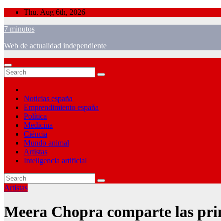
Skip
Thu. Aug 6th, 2026
to
7 minutos
content
Web de actualidad independiente
Noticias españa
Emprendimiento españa
Política
Medicina
Ciéncia
Mundo animal
Artistas
Inteligencia artificial
Artistas
Meera Chopra comparte las prim