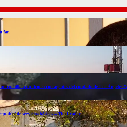
n fan
 un cuchillo a un tiroteo con agentes del condado de Los Ángele
eptable’ de servicios básicos – The Leader