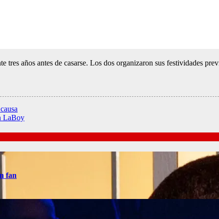
te tres años antes de casarse. Los dos organizaron sus festividades pre
 causa
in LaBoy
n fan