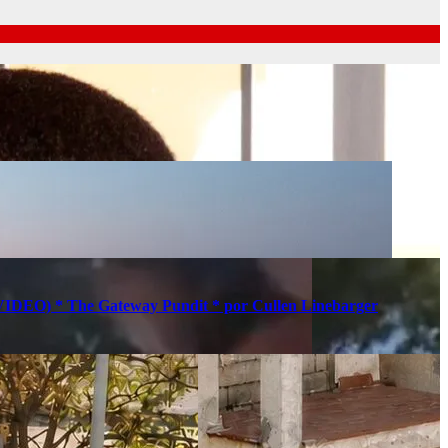
s (VIDEO) * The Gateway Pundit * por Cullen Linebarger