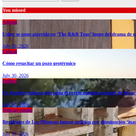
You missed
Artistas
Usher se pone atrevido en ‘The R&B Tour’ luego del drama de u
July 30, 2026
Ciéncia
Cómo resucitar un pozo geotérmico
July 30, 2026
Política
Un hombre enloquecido paga el precio máximo después de llevar
July 30, 2026
Noticias españa
Residentes de Las Mimosas lanzan petición por disminución ‘inac
July 30, 2026