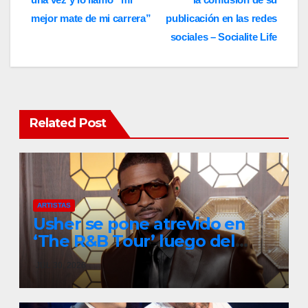
mejor mate de mi carrera”
publicación en las redes
sociales – Socialite Life
Related Post
ARTISTAS
Usher se pone atrevido en
‘The R&B Tour’ luego del
drama de un fan
JUL 30, 2026