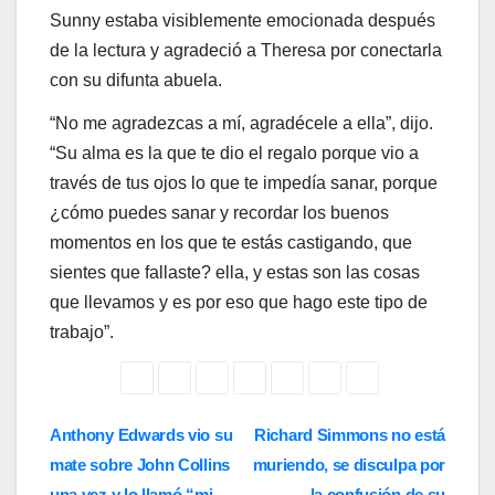
Sunny estaba visiblemente emocionada después
de la lectura y agradeció a Theresa por conectarla
con su difunta abuela.
“No me agradezcas a mí, agradécele a ella”, dijo.
“Su alma es la que te dio el regalo porque vio a
través de tus ojos lo que te impedía sanar, porque
¿cómo puedes sanar y recordar los buenos
momentos en los que te estás castigando, que
sientes que fallaste? ella, y estas son las cosas
que llevamos y es por eso que hago este tipo de
trabajo”.
Post
Anthony Edwards vio su
Richard Simmons no está
mate sobre John Collins
muriendo, se disculpa por
navigation
una vez y lo llamó “mi
la confusión de su