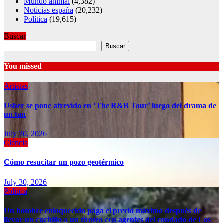
Mundo animal
(4,382)
Noticias españa
(20,232)
Política
(19,615)
Buscar
Buscar
You missed
Artistas
Usher se pone atrevido en ‘The R&B Tour’ luego del drama de
un fan
July 30, 2026
Ciéncia
Cómo resucitar un pozo geotérmico
July 30, 2026
Política
Un hombre enloquecido paga el precio máximo después de
llevar un cuchillo a un tiroteo con agentes del condado de Los