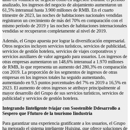
analizado, los ingresos del negocio de alojamiento aumentaron un
61,5% interanual hasta 3.900 millones de RMB. En el cuarto
trimestre de 2023, las noches de habitaciones nacionales vendidas
registraron un crecimiento de más del 70% en comparación con el
mismo período de 2019 y las noches de habitaciones internacionales
vendidas se recuperaron completamente al nivel de 2019.
Además, el Grupo apuesta por lograr la diversificación empresarial.
Otros negocios incluyen servicios turísticos, servicios de publicidad,
servicios de gestión hotelera, servicios de viajes corporativos y
servicios auxiliares de valor agregado para usuarios. Los ingresos de
otras empresas aumentaron un 148,6% interanual a 1.970 millones
de RMB, lo que representa un aumento del 280,3% en comparación
con 2019. La proporción de los segmentos de ingresos de otras
empresas en los ingresos totales ha seguido aumentando,
aumentando en 9,5 puntos porcentuales del 7% en 2019 a 16,5% en
2023. El aumento de otros ingresos se atribuye principalmente al
mayor desarrollo del Grupo de sus servicios turísticos, servicios de
publicidad y servicios de gestión hotelera.
Integrando
I
inteligente
t
viajar con
S
sostenible
D
desarrollo a
S
espero que
F
futuro de la
t
ourismo
I
industria
Para garantizar una experiencia gratificante a los usuarios, el Grupo
ha mejorado el sistema inteligente Huixing, que ofrece soluciones de