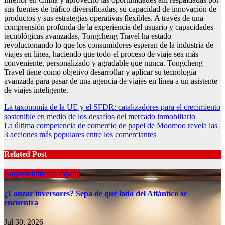
sus fuentes de tráfico diversificadas, su capacidad de innovación de
productos y sus estrategias operativas flexibles. A través de una
comprensión profunda de la experiencia del usuario y capacidades
tecnológicas avanzadas, Tongcheng Travel ha estado
revolucionando lo que los consumidores esperan de la industria de
viajes en línea, haciendo que todo el proceso de viaje sea más
conveniente, personalizado y agradable que nunca. Tongcheng
Travel tiene como objetivo desarrollar y aplicar su tecnología
avanzada para pasar de una agencia de viajes en línea a un asistente
de viajes inteligente.
Post
La taxonomía de la UE y el SFDR: catalizadores para el crecimiento
sostenible en medio de los desafíos del mercado inmobiliario
navigation
La última competencia de comercio de papel de Moomoo revela las
3 acciones más populares entre los comerciantes
Related Post
Emprendimiento españa
¿Lanzar inversores? Sepa de qué lado del Atlántico se
encuentra
Jul 30, 2026