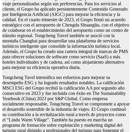
viaje personalizadas según sus preferencias. Para los servicios al
cliente, el Grupo ha aplicado persistentemente Contenido Generado
por Inteligencia Artificial (AIGC) para mejorar la eficiencia y la
calidad. En el cuarto trimestre de 2023, el Grupo firmó un acuerdo
estratégico con el aeropuerto de Chengdu Shuangliu, con el objetivo
de colaborar en el establecimiento del aeropuerto como un centro de
tránsito regional. Tongcheng Travel también se asoció con la
montaña Changbai para desarrollar una plataforma de servicios
turísticos inteligente que consolide la información turística local.
Además, el Grupo ha creado una cartera integral de marcas de PMS
para ofrecer soluciones de software como servicio (SaaS) a más
hoteles individuales y de cadena, así como alojamiento alternativo
para mejorar su eficiencia operativa diaria.
Tongcheng Tavel intensifica sus esfuerzos para mejorar su
desempeño ESG y ha logrado resultados notables. La calificación
MSCI ESG del Grupo recibió la calificación AA por segundo año
consecutivo en 2023 y fue incluida con éxito en The Sustainability
Yearbook (China) 2023 por S&P Global. Como empresa
socialmente responsable, Tongcheng Travel se compromete a apoyar
el desarrollo sostenible de la industria de viajes. El Grupo continuó
su contribución a la revitalización rural a través de proyectos como
el “Lindu Warm Village”. También ha puesto en marcha un
programa de formación sobre explotación y marketing digital del
turismo rural dirigido a profesionales del turismo para fomentar el