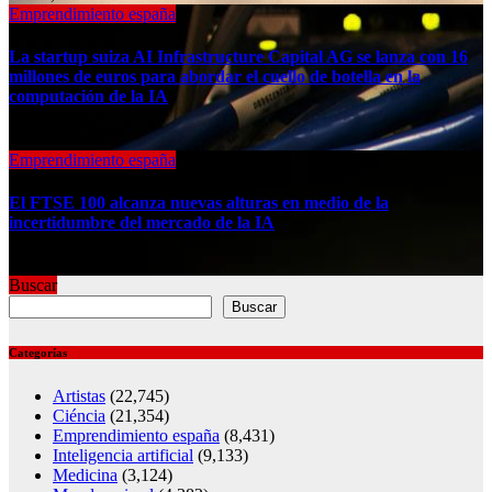
Emprendimiento españa
La startup suiza AI Infrastructure Capital AG se lanza con 16
millones de euros para abordar el cuello de botella en la
computación de la IA
Jul 30, 2026
Emprendimiento españa
El FTSE 100 alcanza nuevas alturas en medio de la
incertidumbre del mercado de la IA
Jul 30, 2026
Buscar
Buscar
Categorías
Artistas
(22,745)
Ciéncia
(21,354)
Emprendimiento españa
(8,431)
Inteligencia artificial
(9,133)
Medicina
(3,124)