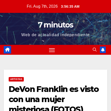
Skip
Fri. Aug 7th, 2026
3:56:36 AM
to
content
7 minutos
Web de actualidad independiente
ARTISTAS
DeVon Franklin es visto
con una mujer
misteriosa (FOTOS)