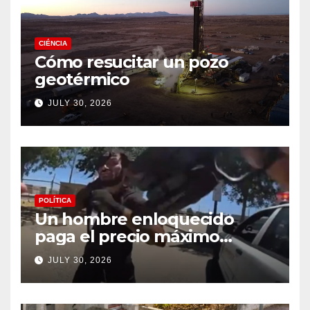
CIÉNCIA
Cómo resucitar un pozo
geotérmico
JULY 30, 2026
POLÍTICA
Un hombre enloquecido
paga el precio máximo
después de llevar un cuchillo
JULY 30, 2026
a un tiroteo con agentes del
condado de Los Ángeles
(VIDEO) * The Gateway