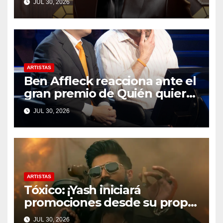
JUL 30, 2026
ARTISTAS
Ben Affleck reacciona ante el
gran premio de Quién quiere
ser millonario
JUL 30, 2026
ARTISTAS
Tóxico: ¡Yash iniciará
promociones desde su propio
terreno!
JUL 30, 2026