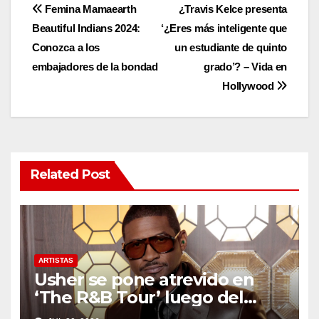
Post
Femina Mamaearth
¿Travis Kelce presenta
Beautiful Indians 2024:
‘¿Eres más inteligente que
navigation
Conozca a los
un estudiante de quinto
embajadores de la bondad
grado’? – Vida en
Hollywood
Related Post
ARTISTAS
Usher se pone atrevido en
‘The R&B Tour’ luego del
drama de un fan