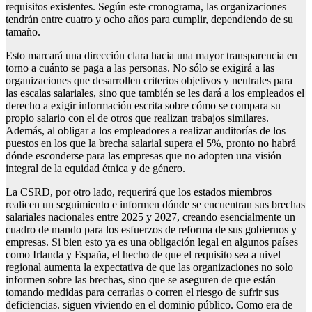
requisitos existentes. Según este cronograma, las organizaciones
tendrán entre cuatro y ocho años para cumplir, dependiendo de su
tamaño.
Esto marcará una dirección clara hacia una mayor transparencia en
torno a cuánto se paga a las personas. No sólo se exigirá a las
organizaciones que desarrollen criterios objetivos y neutrales para
las escalas salariales, sino que también se les dará a los empleados el
derecho a exigir información escrita sobre cómo se compara su
propio salario con el de otros que realizan trabajos similares.
Además, al obligar a los empleadores a realizar auditorías de los
puestos en los que la brecha salarial supera el 5%, pronto no habrá
dónde esconderse para las empresas que no adopten una visión
integral de la equidad étnica y de género.
La CSRD, por otro lado, requerirá que los estados miembros
realicen un seguimiento e informen dónde se encuentran sus brechas
salariales nacionales entre 2025 y 2027, creando esencialmente un
cuadro de mando para los esfuerzos de reforma de sus gobiernos y
empresas. Si bien esto ya es una obligación legal en algunos países
como Irlanda y España, el hecho de que el requisito sea a nivel
regional aumenta la expectativa de que las organizaciones no solo
informen sobre las brechas, sino que se aseguren de que están
tomando medidas para cerrarlas o corren el riesgo de sufrir sus
deficiencias. siguen viviendo en el dominio público. Como era de