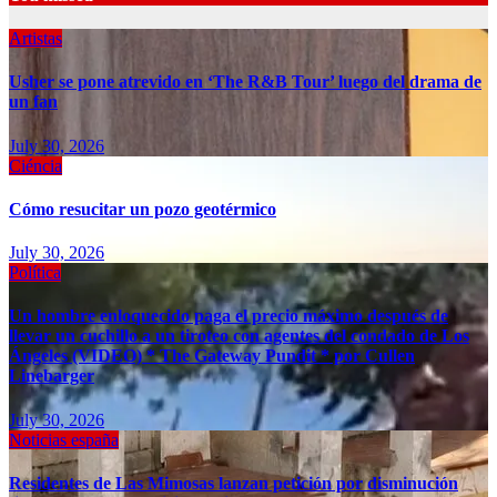
Artistas
Usher se pone atrevido en ‘The R&B Tour’ luego del drama de
un fan
July 30, 2026
Ciéncia
Cómo resucitar un pozo geotérmico
July 30, 2026
Política
Un hombre enloquecido paga el precio máximo después de
llevar un cuchillo a un tiroteo con agentes del condado de Los
Ángeles (VIDEO) * The Gateway Pundit * por Cullen
Linebarger
July 30, 2026
Noticias españa
Residentes de Las Mimosas lanzan petición por disminución