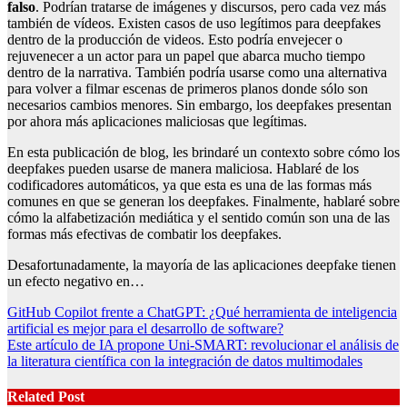
falso
. Podrían tratarse de imágenes y discursos, pero cada vez más
también de vídeos. Existen casos de uso legítimos para deepfakes
dentro de la producción de videos. Esto podría envejecer o
rejuvenecer a un actor para un papel que abarca mucho tiempo
dentro de la narrativa. También podría usarse como una alternativa
para volver a filmar escenas de primeros planos donde sólo son
necesarios cambios menores. Sin embargo, los deepfakes presentan
por ahora más aplicaciones maliciosas que legítimas.
En esta publicación de blog, les brindaré un contexto sobre cómo los
deepfakes pueden usarse de manera maliciosa. Hablaré de los
codificadores automáticos, ya que esta es una de las formas más
comunes en que se generan los deepfakes. Finalmente, hablaré sobre
cómo la alfabetización mediática y el sentido común son una de las
formas más efectivas de combatir los deepfakes.
Desafortunadamente, la mayoría de las aplicaciones deepfake tienen
un efecto negativo en…
Post
GitHub Copilot frente a ChatGPT: ¿Qué herramienta de inteligencia
artificial es mejor para el desarrollo de software?
navigation
Este artículo de IA propone Uni-SMART: revolucionar el análisis de
la literatura científica con la integración de datos multimodales
Related Post