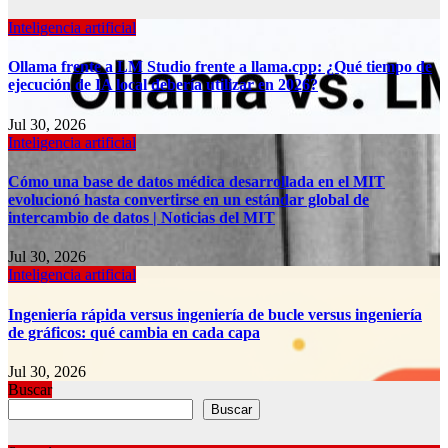
Inteligencia artificial
Ollama frente a LM Studio frente a llama.cpp: ¿Qué tiempo de
ejecución de IA local debería utilizar en 2026?
Jul 30, 2026
Inteligencia artificial
Cómo una base de datos médica desarrollada en el MIT
evolucionó hasta convertirse en un estándar global de
intercambio de datos | Noticias del MIT
Jul 30, 2026
Inteligencia artificial
Ingeniería rápida versus ingeniería de bucle versus ingeniería
de gráficos: qué cambia en cada capa
Jul 30, 2026
Buscar
Buscar