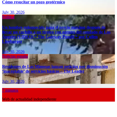
Cómo resucitar un pozo geotérmico
July 30, 2026
Política
Un hombre enloquecido paga el precio máximo después de
llevar un cuchillo a un tiroteo con agentes del condado de Los
Ángeles (VIDEO) * The Gateway Pundit * por Cullen
Linebarger
July 30, 2026
Noticias españa
Residentes de Las Mimosas lanzan petición por disminución
‘inaceptable’ de servicios básicos – The Leader
July 30, 2026
7 minutos
Web de actualidad independiente