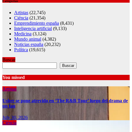
Categorías
Artistas
(22,745)
Ciéncia
(21,354)
Emprendimiento españa
(8,431)
Inteligencia artificial
(9,133)
Medicina
(3,124)
Mundo animal
(4,382)
Noticias españa
(20,232)
Política
(19,615)
Buscar
Buscar
You missed
Artistas
Usher se pone atrevido en ‘The R&B Tour’ luego del drama de
un fan
July 30, 2026
Ciéncia