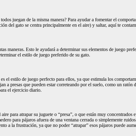
, no todos juegan de la misma manera? Para ayudar a fomentar el comporta
ción del gato se centra principalmente en el aire) y saltar, aquí te con
intas maneras. Esto le ayudará a determinar sus elementos de juego pre
erminar el estilo de juego preferido de su gato.
 es el estilo de juego perfecto para ellos, ya que estimula los comporta
mejan a presas que pueden estar correteando por el suelo, como un ratón 
ra el ejercicio diario.
 el aire para atrapar su juguete o “presa”, o que están muy concentrados
omedero para pájaros afuera de una ventana cerrada o simplemente ruid
nto a la frustración, ya que no poder “atrapar” esos pájaros puede aumen