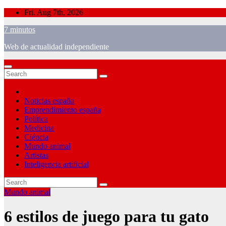
Skip
Fri. Aug 7th, 2026
to
7 minutos
content
Web de actualidad independiente
Noticias españa
Emprendimiento españa
Política
Medicina
Ciéncia
Mundo animal
Artistas
Inteligencia artificial
Mundo animal
6 estilos de juego para tu gato