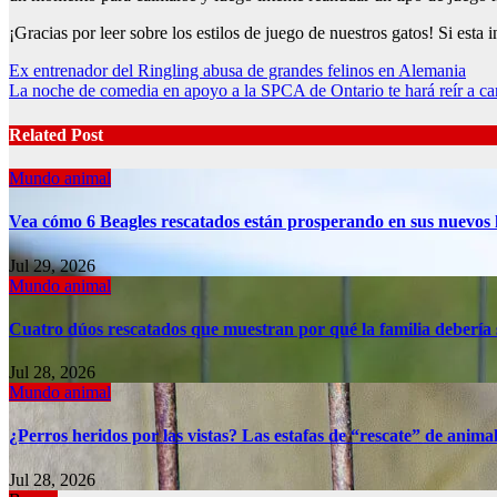
¡Gracias por leer sobre los estilos de juego de nuestros gatos! Si est
Post
Ex entrenador del Ringling abusa de grandes felinos en Alemania
La noche de comedia en apoyo a la SPCA de Ontario te hará reír a ca
navigation
Related Post
Mundo animal
Vea cómo 6 Beagles rescatados están prosperando en sus nuevos
Jul 29, 2026
Mundo animal
Cuatro dúos rescatados que muestran por qué la familia debería
Jul 28, 2026
Mundo animal
¿Perros heridos por las vistas? Las estafas de “rescate” de anim
Jul 28, 2026