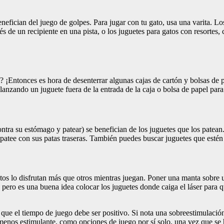
nefician del juego de golpes. Para jugar con tu gato, usa una varita. L
s de un recipiente en una pista, o los juguetes para gatos con resortes,
í? ¡Entonces es hora de desenterrar algunas cajas de cartón y bolsas de p
zando un juguete fuera de la entrada de la caja o bolsa de papel para q
contra su estómago y patear) se benefician de los juguetes que los patea
 patee con sus patas traseras. También puedes buscar juguetes que estén
gatos lo disfrutan más que otros mientras juegan. Poner una manta sobre 
, pero es una buena idea colocar los juguetes donde caiga el láser para qu
 que el tiempo de juego debe ser positivo. Si nota una sobreestimulació
menos estimulante, como opciones de juego por sí solo, una vez que se