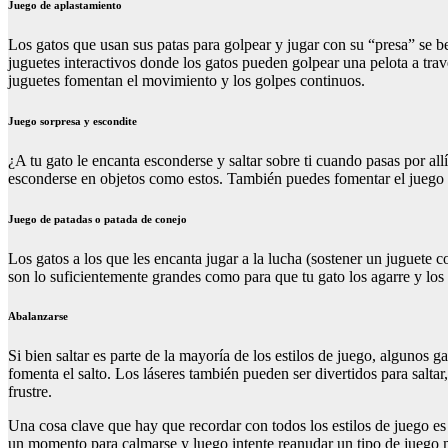
Juego de aplastamiento
Los gatos que usan sus patas para golpear y jugar con su “presa” se be
juguetes interactivos donde los gatos pueden golpear una pelota a travé
juguetes fomentan el movimiento y los golpes continuos.
Juego sorpresa y escondite
¿A tu gato le encanta esconderse y saltar sobre ti cuando pasas por all
esconderse en objetos como estos. También puedes fomentar el juego lan
Juego de patadas o patada de conejo
Los gatos a los que les encanta jugar a la lucha (sostener un juguete 
son lo suficientemente grandes como para que tu gato los agarre y los
Abalanzarse
Si bien saltar es parte de la mayoría de los estilos de juego, algunos 
fomenta el salto. Los láseres también pueden ser divertidos para saltar
frustre.
Una cosa clave que hay que recordar con todos los estilos de juego es
un momento para calmarse y luego intente reanudar un tipo de juego 