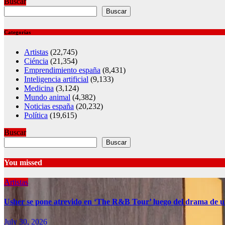
Buscar
Buscar
Categorías
Artistas
(22,745)
Ciéncia
(21,354)
Emprendimiento españa
(8,431)
Inteligencia artificial
(9,133)
Medicina
(3,124)
Mundo animal
(4,382)
Noticias españa
(20,232)
Política
(19,615)
Buscar
Buscar
You missed
Artistas
Usher se pone atrevido en ‘The R&B Tour’ luego del drama de u
July 30, 2026