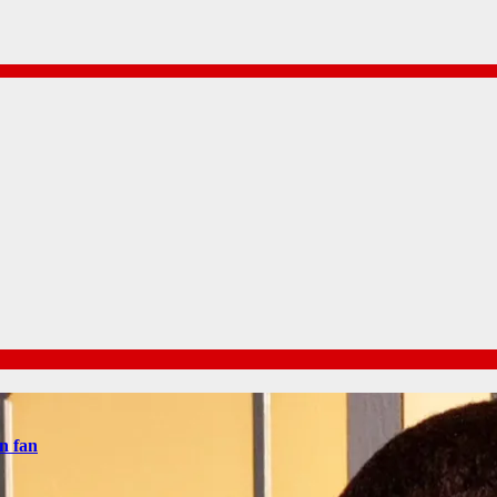
n fan