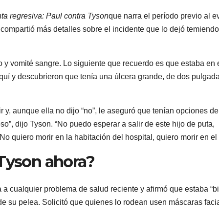
ta regresiva: Paul contra Tyson
que narra el período previo al e
compartió más detalles sobre el incidente que lo dejó temiendo
o y vomité sangre. Lo siguiente que recuerdo es que estaba en 
aquí y descubrieron que tenía una úlcera grande, de dos pulgad
r y, aunque ella no dijo “no”, le aseguró que tenían opciones de
”, dijo Tyson. “No puedo esperar a salir de este hijo de puta,
o quiero morir en la habitación del hospital, quiero morir en el 
 Tyson ahora?
 a cualquier problema de salud reciente y afirmó que estaba “b
e su pelea. Solicitó que quienes lo rodean usen máscaras faci