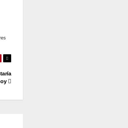
res
taría
hoy