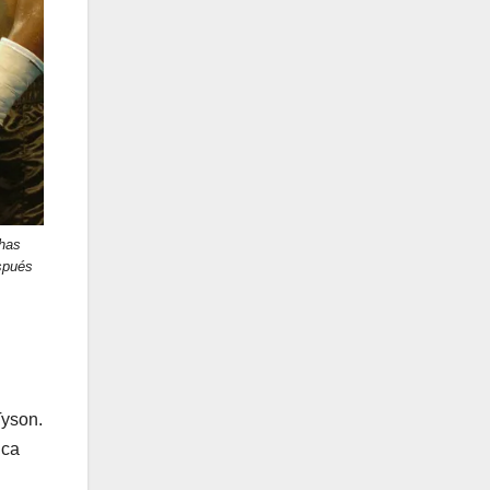
has
spués
Tyson.
ica