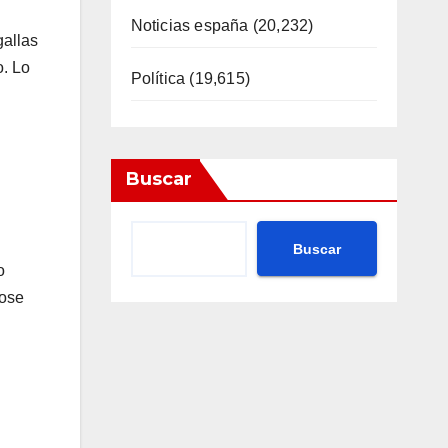
Noticias españa
(20,232)
gallas
o. Lo
Política
(19,615)
Buscar
Buscar
o
lose