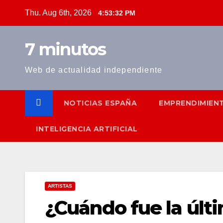
Skip
Thu. Aug 6th, 2026
4:53:33 PM
to
content
7 minutos
Web de actualidad independiente
NOTICIAS ESPAÑA
EMPRENDIMIEN
INTELIGENCIA ARTIFICIAL
ARTISTAS
¿Cuándo fue la últ