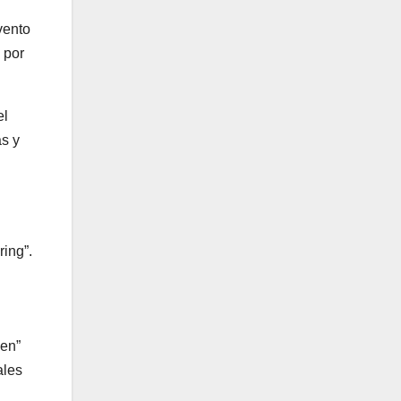
vento
 por
el
as y
ring”.
ien”
ales