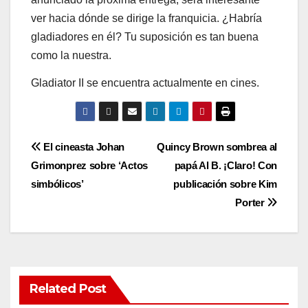
ver hacia dónde se dirige la franquicia. ¿Habría
gladiadores en él? Tu suposición es tan buena
como la nuestra.
Gladiator II se encuentra actualmente en cines.
Post
El cineasta Johan
Quincy Brown sombrea al
Grimonprez sobre ‘Actos
papá Al B. ¡Claro! Con
navigation
simbólicos’
publicación sobre Kim
Porter
Related Post