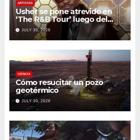
ARTISTAS
Usher se pone atrevido en
‘The R&B Tour’ luego del
drama de un fan
JULY 30, 2026
CIÉNCIA
Cómo resucitar un pozo
geotérmico
JULY 30, 2026