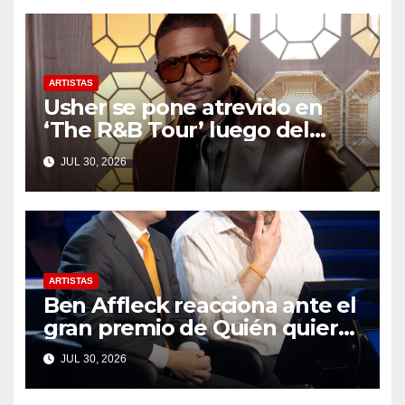
ARTISTAS
Usher se pone atrevido en
‘The R&B Tour’ luego del
drama de un fan
JUL 30, 2026
ARTISTAS
Ben Affleck reacciona ante el
gran premio de Quién quiere
ser millonario
JUL 30, 2026