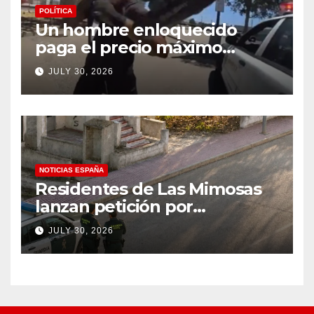
POLÍTICA
Un hombre enloquecido
paga el precio máximo
después de llevar un cuchillo
JULY 30, 2026
a un tiroteo con agentes del
condado de Los Ángeles
(VIDEO) * The Gateway
Pundit * por Cullen
Linebarger
NOTICIAS ESPAÑA
Residentes de Las Mimosas
lanzan petición por
disminución ‘inaceptable’ de
JULY 30, 2026
servicios básicos – The
Leader