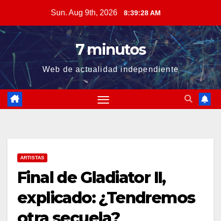
Skip
Sun. Aug 9th, 2026
8:39:29 AM
to
content
7 minutos
Web de actualidad independiente
ARTISTAS
Final de Gladiator II,
explicado: ¿Tendremos
otra secuela?