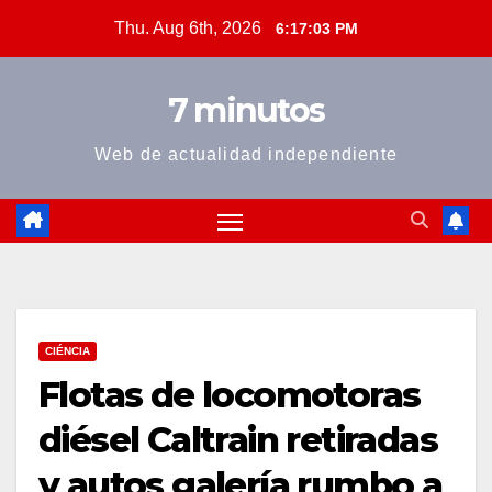
Skip
Thu. Aug 6th, 2026
6:17:04 PM
to
content
7 minutos
Web de actualidad independiente
CIÉNCIA
Flotas de locomotoras
diésel Caltrain retiradas
y autos galería rumbo a