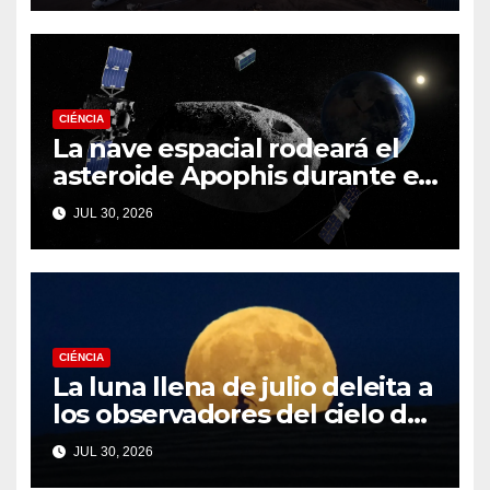
CIÉNCIA
La nave espacial rodeará el
asteroide Apophis durante el
fatídico sobrevuelo de la
JUL 30, 2026
Tierra en 2029
CIÉNCIA
La luna llena de julio deleita a
los observadores del cielo de
todo el mundo. Aquí están
JUL 30, 2026
nuestras mejores fotos de la