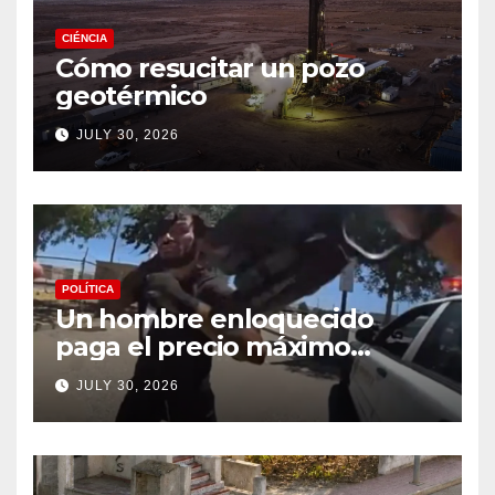
CIÉNCIA
Cómo resucitar un pozo
geotérmico
JULY 30, 2026
POLÍTICA
Un hombre enloquecido
paga el precio máximo
después de llevar un cuchillo
JULY 30, 2026
a un tiroteo con agentes del
condado de Los Ángeles
(VIDEO) * The Gateway
Pundit * por Cullen