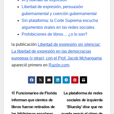
Libertad de expresión, persuasión
gubernamental y coerción gubernamental
Sin plataforma: la Corte Suprema escucha
argumentos orales en las redes sociales
Prohibiciones de libros… ¿o lo son?
la publicación
Libertad de expresión sin silenciar:
La libertad de expresión en las democracias
europeas (y otras), con el Prof. Jacob Mchangama
apareció primero en
Razón.com
.
Post
Funcionarios de Florida
La plataforma de redes
informan que cientos de
sociales de izquierda
navigation
libros fueron retirados de
‘Bluesky’ dice que no
las bibliotecas escolares
puede seguir el ritmo de