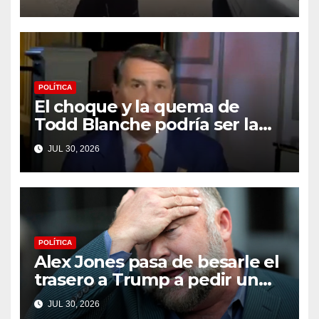
a un tiroteo con agentes del
condado de Los Ángeles
(VIDEO) * The Gateway Pundit
* por Cullen Linebarger
POLÍTICA
El choque y la quema de
Todd Blanche podría ser la
máxima humillación de
JUL 30, 2026
Trump
POLÍTICA
Alex Jones pasa de besarle el
trasero a Trump a pedir un
impeachment
JUL 30, 2026