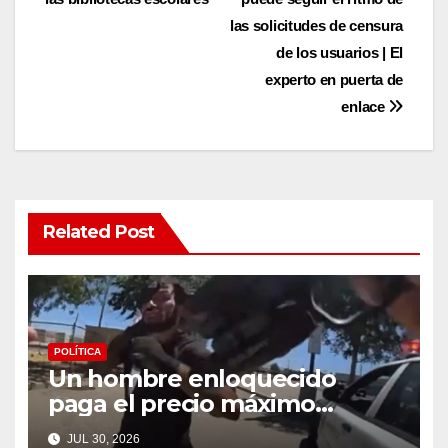
las solicitudes de censura
de los usuarios | El
experto en puerta de
enlace
Related Post
POLÍTICA
Un hombre enloquecido
paga el precio máximo
después de llevar un cuchillo
JUL 30, 2026