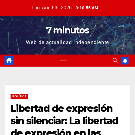
Skip
Thu. Aug 6th, 2026
3:16:56 AM
to
content
7 minutos
Web de actualidad independiente
POLÍTICA
Libertad de expresión
sin silenciar: La libertad
de expresión en las