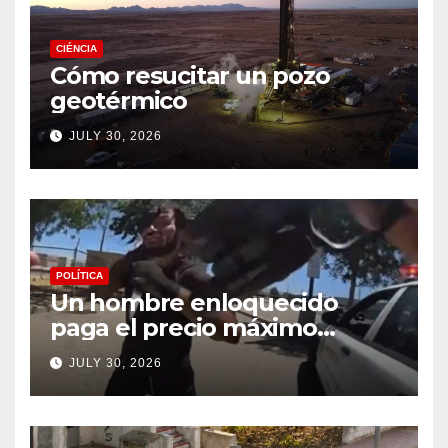
CIÉNCIA
Cómo resucitar un pozo
geotérmico
JULY 30, 2026
POLÍTICA
Un hombre enloquecido
paga el precio máximo
después de llevar un cuchillo
JULY 30, 2026
a un tiroteo con agentes del
condado de Los Ángeles
(VIDEO) * The Gateway