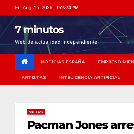
Skip
Fri. Aug 7th, 2026
1:06:35 PM
to
content
7 minutos
Web de actualidad independiente
NOTICIAS ESPAÑA
EMPRENDIMIE
ARTISTAS
INTELIGENCIA ARTIFICIAL
ARTISTAS
Pacman Jones arre