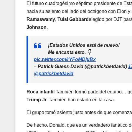
El futuro cuadragésimo séptimo presidente de Es
hacia su asiento del lado del octágono con Elo
Ramaswamy
,
Tulsi Gabbard
elegido por DJT para
Johnson
.
¡Estados Unidos está de nuevo!
Me encanta esto. 👇
pic.twitter.com/rYFoMDjuBx
– Patrick Guess-David (@patrickbetdavid)
1
@patrickbetdavid
Roca infantil
También formó parte del equipo… qu
Trump Jr.
También han estado en la casa.
El grupo tomó asiento justo antes de que comenzara
De hecho, Donald, que es un verdadero fanático d