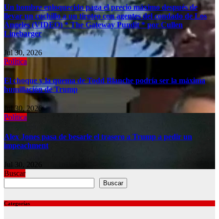
Un hombre enloquecido paga el precio máximo después de
llevar un cuchillo a un tiroteo con agentes del condado de Los
Ángeles (VIDEO) * The Gateway Pundit * por Cullen
Linebarger
Jul 30, 2026
Política
El choque y la quema de Todd Blanche podría ser la máxima
humillación de Trump
Jul 30, 2026
Política
Alex Jones pasa de besarle el trasero a Trump a pedir un
impeachment
Jul 30, 2026
Buscar
Buscar
Categorías