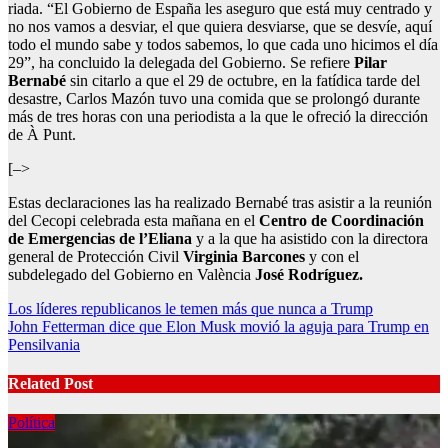
riada. “El Gobierno de España les aseguro que está muy centrado y
no nos vamos a desviar, el que quiera desviarse, que se desvíe, aquí
todo el mundo sabe y todos sabemos, lo que cada uno hicimos el día
29”, ha concluido la delegada del Gobierno. Se refiere
Pilar
Bernabé
sin citarlo a que el 29 de octubre, en la fatídica tarde del
desastre,
Carlos Mazón tuvo una comida que se prolongó durante
más de tres horas con una periodista a la que le ofreció la dirección
de À Punt.
[–>
Estas declaraciones las ha realizado Bernabé tras asistir a la reunión
del Cecopi celebrada esta mañana en el
Centro de Coordinación
de Emergencias de l’Eliana
y a la que ha asistido con la directora
general de Protección Civil
Virginia Barcones
y con el
subdelegado del Gobierno en València
José Rodríguez.
Post
Los líderes republicanos le temen más que nunca a Trump
John Fetterman dice que Elon Musk movió la aguja para Trump en
navigation
Pensilvania
Related Post
Política