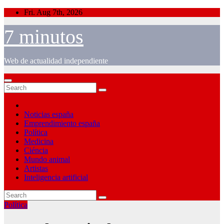
Skip
Fri. Aug 7th, 2026
to
content
7 minutos
Web de actualidad independiente
Noticias españa
Emprendimiento españa
Política
Medicina
Ciéncia
Mundo animal
Artistas
Inteligencia artificial
Política