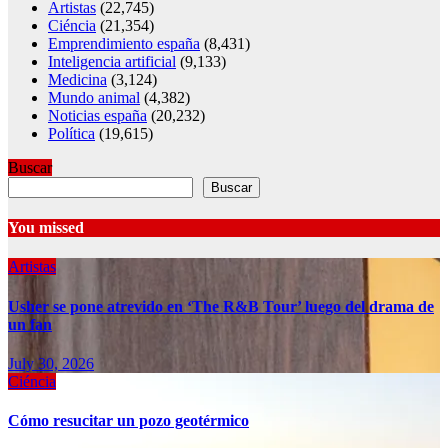
Artistas
(22,745)
Ciéncia
(21,354)
Emprendimiento españa
(8,431)
Inteligencia artificial
(9,133)
Medicina
(3,124)
Mundo animal
(4,382)
Noticias españa
(20,232)
Política
(19,615)
Buscar
Buscar
You missed
Artistas
Usher se pone atrevido en ‘The R&B Tour’ luego del drama de
un fan
July 30, 2026
Ciéncia
Cómo resucitar un pozo geotérmico