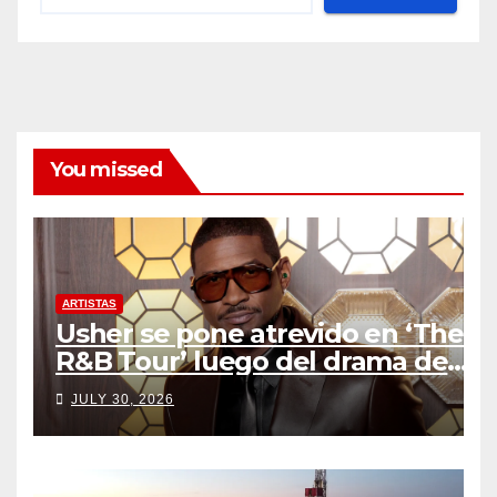
You missed
ARTISTAS
Usher se pone atrevido en ‘The
R&B Tour’ luego del drama de
un fan
JULY 30, 2026