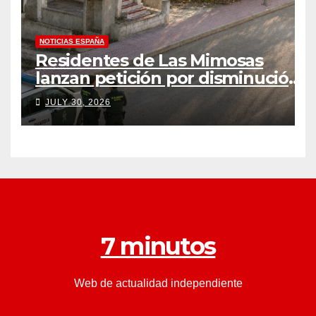
NOTICIAS ESPAÑA
Residentes de Las Mimosas
lanzan petición por disminución
‘inaceptable’ de servicios básicos
JULY 30, 2026
– The Leader
7 minutos
Web de actualidad independiente