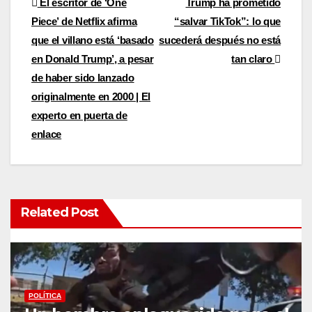
Post
El escritor de ‘One
Trump ha prometido
Piece’ de Netflix afirma
“salvar TikTok”: lo que
navigation
que el villano está ‘basado
sucederá después no está
en Donald Trump’, a pesar
tan claro
de haber sido lanzado
originalmente en 2000 | El
experto en puerta de
enlace
Related Post
POLÍTICA