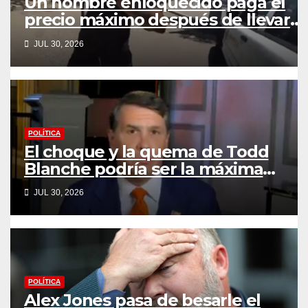
Un hombre enloquecido paga el
precio máximo después de llevar
un cuchillo a un tiroteo con
JUL 30, 2026
agentes del condado de Los
Ángeles (VIDEO) * The Gateway
Pundit * por Cullen Linebarger
POLÍTICA
El choque y la quema de Todd
Blanche podría ser la máxima
humillación de Trump
JUL 30, 2026
POLÍTICA
Alex Jones pasa de besarle el