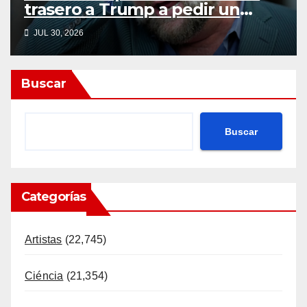
trasero a Trump a pedir un
impeachment
JUL 30, 2026
Buscar
Buscar
Categorías
Artistas
(22,745)
Ciéncia
(21,354)