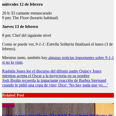
miércoles 12 de febrero
20 h: El cantante enmascarado
9 pm: The Floor (horario habitual)
Jueves 13 de febrero
8 pm: Chef del siguiente nivel
Como se puede ver,
9-1-1: Estrella Solitaria
finalizará el lunes (3 de
febrero).
Mientras tanto, también hay
algunas noticias importantes sobre
9-1-1
si no lo viste
.
Post
Rashida Jones lee el discurso del difunto padre Quincy Jones
mientras acepta el Oscar a la trayectoria en su nombre
navigation
Josh Brolin recuerda la impactante reacción de Barbra Streisand
cuando le pidió una copa de vino; Dice: ‘No hay nada que yo…’
Related Post
Artistas
Usher se pone atrevido en ‘The R&B Tour’ luego del drama de