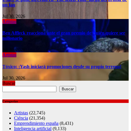
un fan
Jul 30, 2026
Artistas
Ben Affleck reacciona ante el gran premio de Quién quiere ser
millonario
Jul 30, 2026
Artistas
Tóxico: ¡Yash iniciará promociones desde su propio terreno!
Jul 30, 2026
Buscar
Buscar
Categorías
Artistas
(22,745)
Ciéncia
(21,354)
Emprendimiento españa
(8,431)
Inteligencia artificial
(9,133)