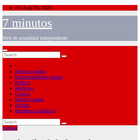
Skip
Fri. Aug 7th, 2026
to
content
7 minutos
Web de actualidad independiente
Noticias españa
Emprendimiento españa
Política
Medicina
Ciéncia
Mundo animal
Artistas
Inteligencia artificial
Artistas