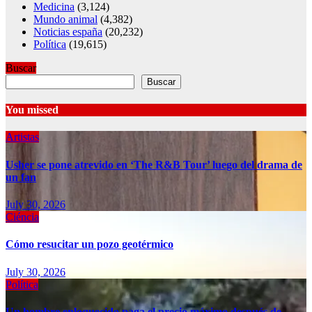
Medicina
(3,124)
Mundo animal
(4,382)
Noticias españa
(20,232)
Política
(19,615)
Buscar
Buscar
You missed
Artistas
Usher se pone atrevido en ‘The R&B Tour’ luego del drama de
un fan
July 30, 2026
Ciéncia
Cómo resucitar un pozo geotérmico
July 30, 2026
Política
Un hombre enloquecido paga el precio máximo después de