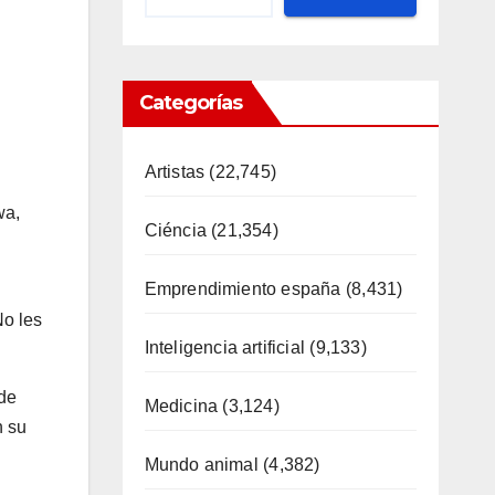
Categorías
Artistas
(22,745)
wa,
Ciéncia
(21,354)
Emprendimiento españa
(8,431)
No les
Inteligencia artificial
(9,133)
 de
Medicina
(3,124)
n su
Mundo animal
(4,382)