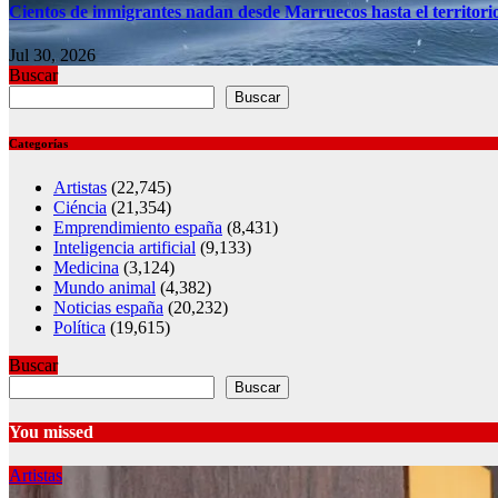
Cientos de inmigrantes nadan desde Marruecos hasta el territori
Jul 30, 2026
Buscar
Buscar
Categorías
Artistas
(22,745)
Ciéncia
(21,354)
Emprendimiento españa
(8,431)
Inteligencia artificial
(9,133)
Medicina
(3,124)
Mundo animal
(4,382)
Noticias españa
(20,232)
Política
(19,615)
Buscar
Buscar
You missed
Artistas