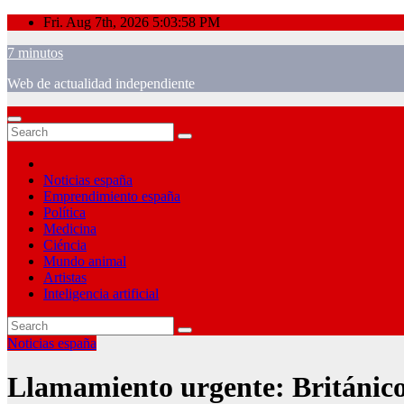
Skip
Fri. Aug 7th, 2026
5:03:58 PM
to
7 minutos
content
Web de actualidad independiente
Noticias españa
Emprendimiento españa
Política
Medicina
Ciéncia
Mundo animal
Artistas
Inteligencia artificial
Noticias españa
Llamamiento urgente: Británico, 