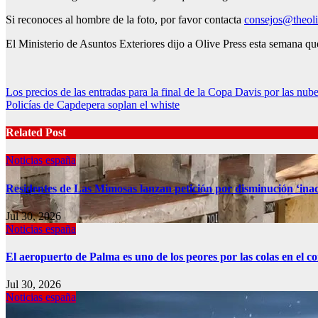
Si reconoces al hombre de la foto, por favor contacta
consejos@theoli
El Ministerio de Asuntos Exteriores dijo a Olive Press esta semana que 
Post
Los precios de las entradas para la final de la Copa Davis por las n
Policías de Capdepera soplan el whiste
navigation
Related Post
Noticias españa
Residentes de Las Mimosas lanzan petición por disminución ‘inac
Jul 30, 2026
Noticias españa
El aeropuerto de Palma es uno de los peores por las colas en el 
Jul 30, 2026
Noticias españa