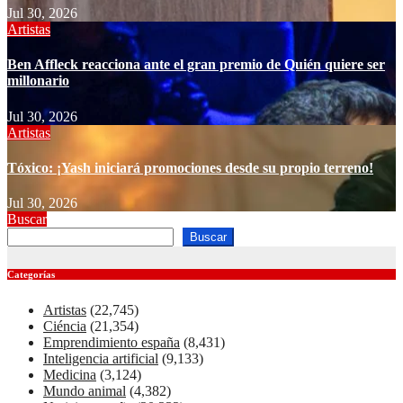
Jul 30, 2026
Artistas
Ben Affleck reacciona ante el gran premio de Quién quiere ser
millonario
Jul 30, 2026
Artistas
Tóxico: ¡Yash iniciará promociones desde su propio terreno!
Jul 30, 2026
Buscar
Buscar
Categorías
Artistas
(22,745)
Ciéncia
(21,354)
Emprendimiento españa
(8,431)
Inteligencia artificial
(9,133)
Medicina
(3,124)
Mundo animal
(4,382)