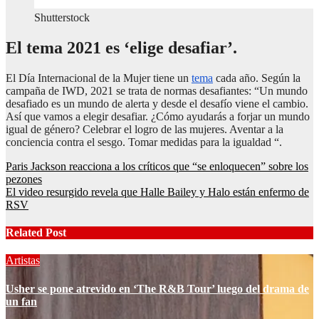
Shutterstock
El tema 2021 es ‘elige desafiar’.
El Día Internacional de la Mujer tiene un
tema
cada año. Según la
campaña de IWD, 2021 se trata de normas desafiantes: “Un mundo
desafiado es un mundo de alerta y desde el desafío viene el cambio.
Así que vamos a elegir desafiar. ¿Cómo ayudarás a forjar un mundo
igual de género? Celebrar el logro de las mujeres. Aventar a la
conciencia contra el sesgo. Tomar medidas para la igualdad “.
Post
Paris Jackson reacciona a los críticos que “se enloquecen” sobre los
pezones
navigation
El video resurgido revela que Halle Bailey y Halo están enfermo de
RSV
Related Post
Artistas
Usher se pone atrevido en ‘The R&B Tour’ luego del drama de
un fan