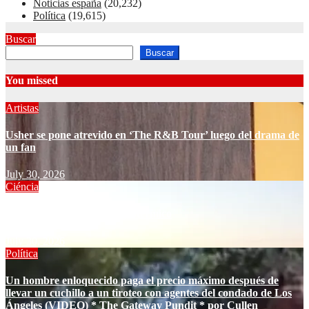
Noticias españa
(20,232)
Política
(19,615)
Buscar
Buscar
You missed
Artistas
Usher se pone atrevido en ‘The R&B Tour’ luego del drama de
un fan
July 30, 2026
Ciéncia
Cómo resucitar un pozo geotérmico
July 30, 2026
Política
Un hombre enloquecido paga el precio máximo después de
llevar un cuchillo a un tiroteo con agentes del condado de Los
Ángeles (VIDEO) * The Gateway Pundit * por Cullen