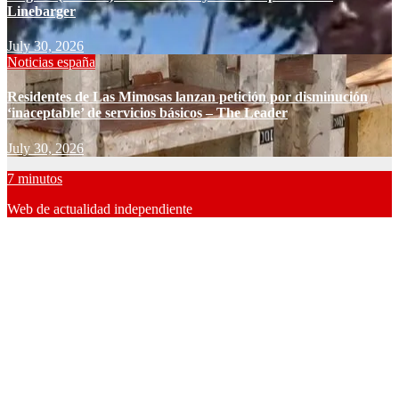
Linebarger
July 30, 2026
Noticias españa
Residentes de Las Mimosas lanzan petición por disminución
‘inaceptable’ de servicios básicos – The Leader
July 30, 2026
7 minutos
Web de actualidad independiente