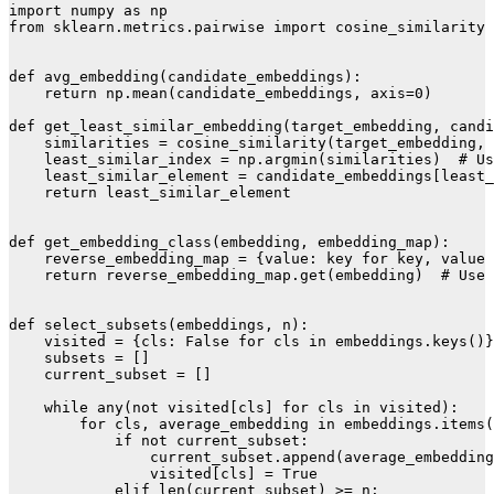
import numpy as np

from sklearn.metrics.pairwise import cosine_similarity

def avg_embedding(candidate_embeddings):

    return np.mean(candidate_embeddings, axis=0)

def get_least_similar_embedding(target_embedding, candi
    similarities = cosine_similarity(target_embedding, 
    least_similar_index = np.argmin(similarities)  # Us
    least_similar_element = candidate_embeddings[least_
    return least_similar_element

def get_embedding_class(embedding, embedding_map):

    reverse_embedding_map = {value: key for key, value 
    return reverse_embedding_map.get(embedding)  # Use 
def select_subsets(embeddings, n):

    visited = {cls: False for cls in embeddings.keys()}

    subsets = []

    current_subset = []

    while any(not visited[cls] for cls in visited):

        for cls, average_embedding in embeddings.items(
            if not current_subset:

                current_subset.append(average_embedding
                visited[cls] = True

            elif len(current_subset) >= n:
