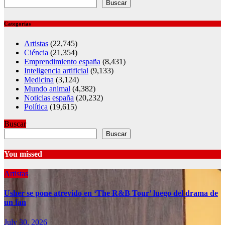
Buscar
Categorías
Artistas
(22,745)
Ciéncia
(21,354)
Emprendimiento españa
(8,431)
Inteligencia artificial
(9,133)
Medicina
(3,124)
Mundo animal
(4,382)
Noticias españa
(20,232)
Política
(19,615)
Buscar
Buscar
You missed
Artistas
Usher se pone atrevido en ‘The R&B Tour’ luego del drama de
un fan
July 30, 2026