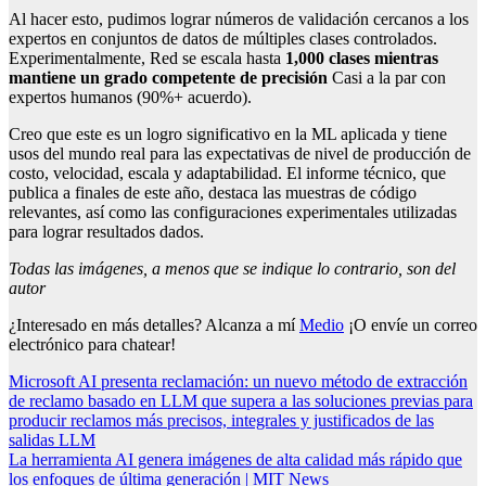
Al hacer esto, pudimos lograr números de validación cercanos a los
expertos en conjuntos de datos de múltiples clases controlados.
Experimentalmente, Red se escala hasta
1,000 clases mientras
mantiene un grado competente de precisión
Casi a la par con
expertos humanos (90%+ acuerdo).
Creo que este es un logro significativo en la ML aplicada y tiene
usos del mundo real para las expectativas de nivel de producción de
costo, velocidad, escala y adaptabilidad. El informe técnico, que
publica a finales de este año, destaca las muestras de código
relevantes, así como las configuraciones experimentales utilizadas
para lograr resultados dados.
Todas las imágenes, a menos que se indique lo contrario, son del
autor
¿Interesado en más detalles? Alcanza a mí
Medio
¡O envíe un correo
electrónico para chatear!
Post
Microsoft AI presenta reclamación: un nuevo método de extracción
de reclamo basado en LLM que supera a las soluciones previas para
navigation
producir reclamos más precisos, integrales y justificados de las
salidas LLM
La herramienta AI genera imágenes de alta calidad más rápido que
los enfoques de última generación | MIT News