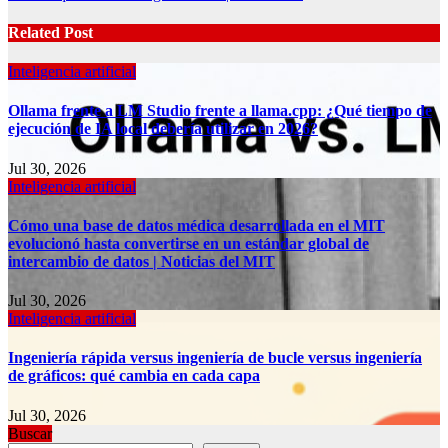
Related Post
Inteligencia artificial
Ollama frente a LM Studio frente a llama.cpp: ¿Qué tiempo de
ejecución de IA local debería utilizar en 2026?
Jul 30, 2026
Inteligencia artificial
Cómo una base de datos médica desarrollada en el MIT
evolucionó hasta convertirse en un estándar global de
intercambio de datos | Noticias del MIT
Jul 30, 2026
Inteligencia artificial
Ingeniería rápida versus ingeniería de bucle versus ingeniería
de gráficos: qué cambia en cada capa
Jul 30, 2026
Buscar