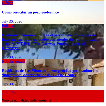
Ciéncia
Cómo resucitar un pozo geotérmico
July 30, 2026
Política
Un hombre enloquecido paga el precio máximo después de
llevar un cuchillo a un tiroteo con agentes del condado de Los
Ángeles (VIDEO) * The Gateway Pundit * por Cullen
Linebarger
July 30, 2026
Noticias españa
Residentes de Las Mimosas lanzan petición por disminución
‘inaceptable’ de servicios básicos – The Leader
July 30, 2026
7 minutos
Web de actualidad independiente