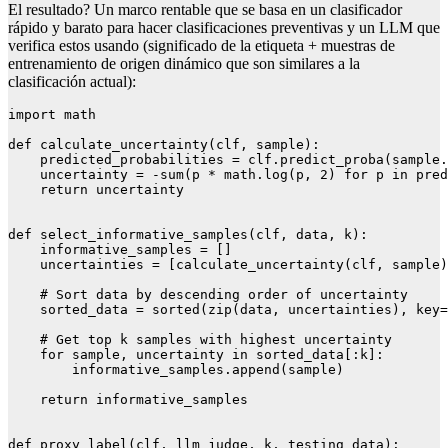
El resultado? Un marco rentable que se basa en un clasificador
rápido y barato para hacer clasificaciones preventivas y un LLM que
verifica estos usando (significado de la etiqueta + muestras de
entrenamiento de origen dinámico que son similares a la
clasificación actual):
import math

def calculate_uncertainty(clf, sample):

    predicted_probabilities = clf.predict_proba(sample.
    uncertainty = -sum(p * math.log(p, 2) for p in pred
    return uncertainty

def select_informative_samples(clf, data, k):

    informative_samples = []

    uncertainties = [calculate_uncertainty(clf, sample)
    # Sort data by descending order of uncertainty

    sorted_data = sorted(zip(data, uncertainties), key=
    # Get top k samples with highest uncertainty

    for sample, uncertainty in sorted_data[:k]:

        informative_samples.append(sample)

    return informative_samples

def proxy_label(clf, llm_judge, k, testing_data):
