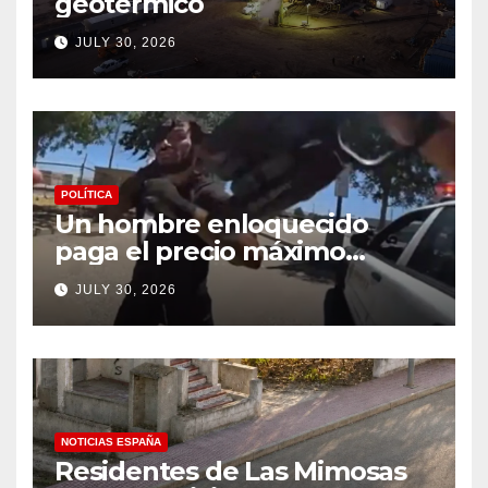
geotérmico
JULY 30, 2026
POLÍTICA
Un hombre enloquecido
paga el precio máximo
después de llevar un cuchillo
JULY 30, 2026
a un tiroteo con agentes del
condado de Los Ángeles
(VIDEO) * The Gateway
Pundit * por Cullen
Linebarger
NOTICIAS ESPAÑA
Residentes de Las Mimosas