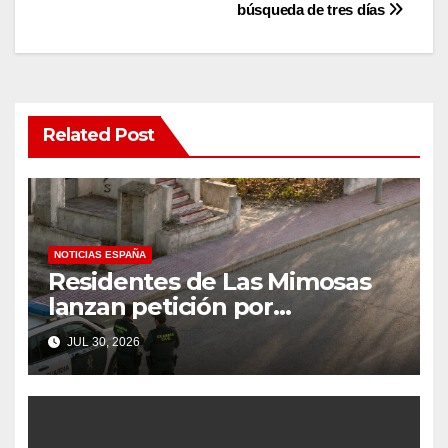
búsqueda de tres días
Related Post
NOTICIAS ESPAÑA
Residentes de Las Mimosas
lanzan petición por
disminución ‘inaceptable’ de
JUL 30, 2026
servicios básicos – The Leader