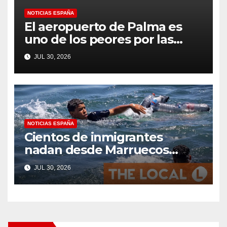
NOTICIAS ESPAÑA
El aeropuerto de Palma es
uno de los peores por las
colas en el control fronterizo
JUL 30, 2026
EES para los británicos que se
dirigen a Mallorca según
Which?
NOTICIAS ESPAÑA
Cientos de inmigrantes
nadan desde Marruecos
hasta el territorio español de
JUL 30, 2026
Ceuta