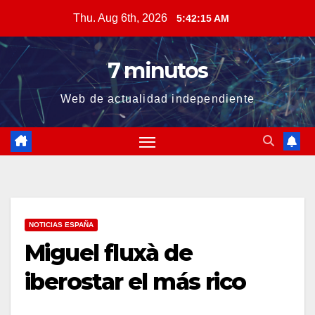
Skip
Thu. Aug 6th, 2026
5:42:15 AM
to
content
7 minutos
Web de actualidad independiente
NOTICIAS ESPAÑA
Miguel fluxà de
iberostar el más rico