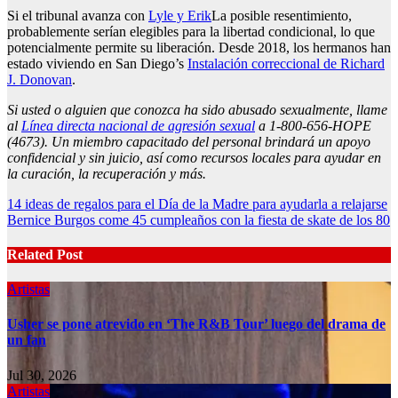
Si el tribunal avanza con
Lyle y Erik
La posible resentimiento,
probablemente serían elegibles para la libertad condicional, lo que
potencialmente permite su liberación. Desde 2018, los hermanos han
estado viviendo en San Diego’s
Instalación correccional de Richard
J. Donovan
.
Si usted o alguien que conozca ha sido abusado sexualmente, llame
al
Línea directa nacional de agresión sexual
a 1-800-656-HOPE
(4673). Un miembro capacitado del personal brindará un apoyo
confidencial y sin juicio, así como recursos locales para ayudar en
la curación, la recuperación y más.
Post
14 ideas de regalos para el Día de la Madre para ayudarla a relajarse
Bernice Burgos come 45 cumpleaños con la fiesta de skate de los 80
navigation
Related Post
Artistas
Usher se pone atrevido en ‘The R&B Tour’ luego del drama de
un fan
Jul 30, 2026
Artistas