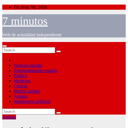
Skip
Fri. Aug 7th, 2026
to
content
7 minutos
Web de actualidad independiente
Noticias españa
Emprendimiento españa
Política
Medicina
Ciéncia
Mundo animal
Artistas
Inteligencia artificial
Artistas