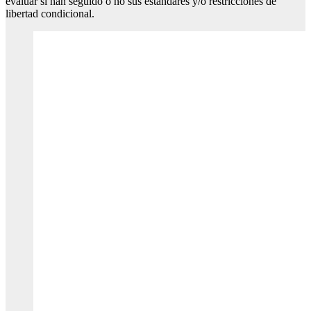
evaluar si han seguido o no sus estándares y/o restricciones de
libertad condicional.