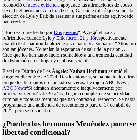
reconoció el
nueva evidencia
apoyando las afirmaciones de abuso
sexual del hermano. A la luz de esto, Gascón explicó que si bien la
elección de Lyle y Erik de asesinar a sus padres estaba equivocado,
han crecido.
“Todo esto fue hecho por
Dos jóvenes
“, Agregó el fiscal,
refiriéndose cuando Lyle y Erik
fueron 21 y 18
respectivamente,
cuando le dispararon fatalmente a su madre y a su padre. “Ahora no
son tan jóvenes. No tenían la esperanza de salir de la prisión …
Creo que los hermanos fueron sometidos a una tremenda cantidad
de disfunción en el hogar y el abuso sexual”.
Fiscal de Distrito de Los Ángeles
Nathan Hochman
asumió el
cargo en diciembre de 2024. Desde entonces, se ha mantenido firme
en que los hermanos no han sido sinceros. Le dijo a ABC News,
ABC News
“Si admiten sinceramente e inequívocamente por
primera vez en más de 30 años, la gama completa de su actividad
criminal y todas las mentiras que han contado al respecto”. Se había
programado una audiencia de resentimiento para el 17 de abril de
2025, pero se suspendió.
¿Pueden los hermanos Menéndez ponerse
libertad condicional?