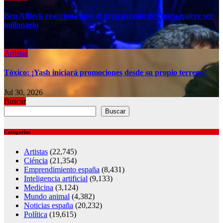
Ben Affleck reacciona ante el gran premio de Quién quiere ser
millonario
Jul 30, 2026
Artistas
Tóxico: ¡Yash iniciará promociones desde su propio terreno!
Jul 30, 2026
Buscar
Buscar
Categorías
Artistas
(22,745)
Ciéncia
(21,354)
Emprendimiento españa
(8,431)
Inteligencia artificial
(9,133)
Medicina
(3,124)
Mundo animal
(4,382)
Noticias españa
(20,232)
Política
(19,615)