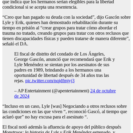
que indica que los hermanos serían elegibles para la libertad
condicional si se acepta una resentencia.
“Creo que han pagado su deuda con la sociedad”, dijo Gascón sobre
Lyle y Erik, quienes han demostrado rehabilitación durante su
tiempo en prisión al “crear grupos para tratar cómo abordar el
trauma no tratado, creando grupos para tratar con otros reclusos que
tienen discapacidades físicas y pueden tratarse de manera diferente”,
señaló el DA.
El fiscal de distrito del condado de Los Ángeles,
George Gascón, anunció que recomendará que Erik y
Lyle Menéndez se sientan por los asesinatos de sus
padres en 1989, brindando a los hermanos una
oportunidad de libertad después de 34 años tras las
rejas.
pic.twitter.com/nqjdfmjyj3
– AP Entertainment (@apentertainment)
24 de octubre
de 2024
“Incluso en un caso, Lyle [was] Negociando a otros reclusos sobre
las condiciones en las que viven “, reconoció Gascó, al tiempo que
aclaró que” no hay excusa para el asesinato “.
El fiscal notó además la afluencia de apoyo del público después
Monstruos: la historia de Lyle y Erik Menéndez
estrenado, y