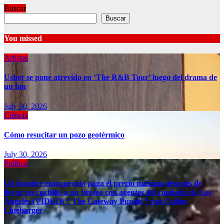
Buscar
Buscar
You missed
Artistas
Usher se pone atrevido en ‘The R&B Tour’ luego del drama de
un fan
July 30, 2026
Ciéncia
Cómo resucitar un pozo geotérmico
July 30, 2026
Política
Un hombre enloquecido paga el precio máximo después de
llevar un cuchillo a un tiroteo con agentes del condado de Los
Ángeles (VIDEO) * The Gateway Pundit * por Cullen
Linebarger