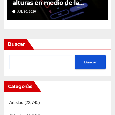
alturas en medio de la
incertidumbre del mercado
JUL 30, 2026
de la IA
Buscar
Buscar
Categorías
Artistas
(22,745)