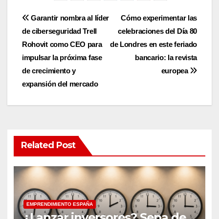
Post
Garantir nombra al líder
Cómo experimentar las
de ciberseguridad Trell
celebraciones del Día 80
navigation
Rohovit como CEO para
de Londres en este feriado
impulsar la próxima fase
bancario: la revista
de crecimiento y
europea
expansión del mercado
Related Post
EMPRENDIMIENTO ESPAÑA
¿Lanzar inversores? Sepa de