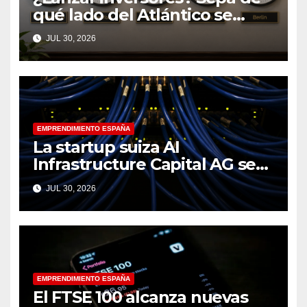
qué lado del Atlántico se
encuentra
JUL 30, 2026
EMPRENDIMIENTO ESPAÑA
La startup suiza AI
Infrastructure Capital AG se
lanza con 16 millones de
JUL 30, 2026
euros para abordar el cuello
de botella en la computación
de la IA
EMPRENDIMIENTO ESPAÑA
El FTSE 100 alcanza nuevas