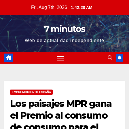
Skip
Fri. Aug 7th, 2026
1:42:20 AM
to
content
7 minutos
Web de actualidad independiente
EMPRENDIMIENTO ESPAÑA
Los paisajes MPR gana
el Premio al consumo
de consumo para el