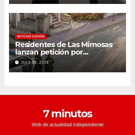
condado de Los Ángeles
(VIDEO) * The Gateway
Pundit * por Cullen
Linebarger
NOTICIAS ESPAÑA
Residentes de Las Mimosas
lanzan petición por
disminución ‘inaceptable’ de
JULY 30, 2026
servicios básicos – The
Leader
7 minutos
Web de actualidad independiente