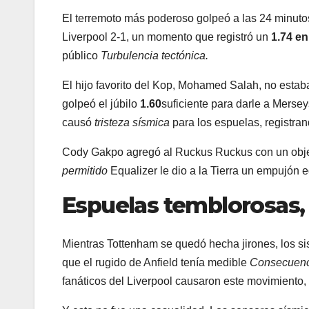
El terremoto más poderoso golpeó a las 24
minuto
Liverpool 2-1, un momento que registró un
1.74 en
público
Turbulencia tectónica.
El hijo favorito del Kop, Mohamed Salah, no estab
golpeó el júbilo
1.60
suficiente para darle a Mersey
causó
tristeza sísmica
para los espuelas, registra
Cody Gakpo agregó al Ruckus Ruckus con un objet
permitido
Equalizer le dio a la Tierra un empujón 
Espuelas temblorosas,
Mientras Tottenham se quedó hecha jirones, los s
que el rugido de Anfield tenía medible
Consecuenc
fanáticos del Liverpool causaron este movimiento,