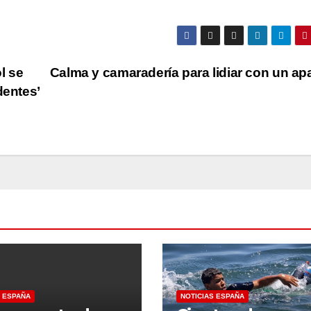
l se
Calma y camaradería para lidiar con un a
dentes’
S ESPAÑA
NOTICIAS ESPAÑA