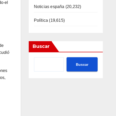
do-el
Noticias españa
(20,232)
Política
(19,615)
de
Buscar
cudió
Buscar
ones
os,