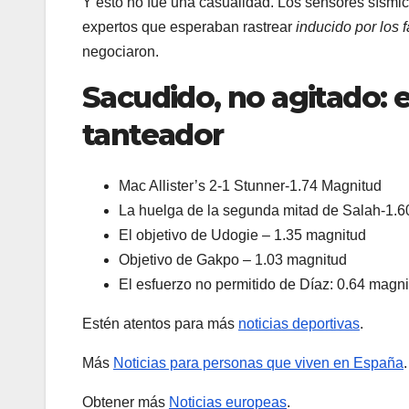
Y esto no fue una casualidad. Los sensores sísmic
expertos que esperaban rastrear
inducido por los 
negociaron.
Sacudido, no agitado: 
tanteador
Mac Allister’s 2-1 Stunner-1.74 Magnitud
La huelga de la segunda mitad de Salah-1.6
El objetivo de Udogie – 1.35 magnitud
Objetivo de Gakpo – 1.03 magnitud
El esfuerzo no permitido de Díaz: 0.64 magn
Estén atentos para más
noticias deportivas
.
Más
Noticias para personas que viven en España
.
Obtener más
Noticias europeas
.