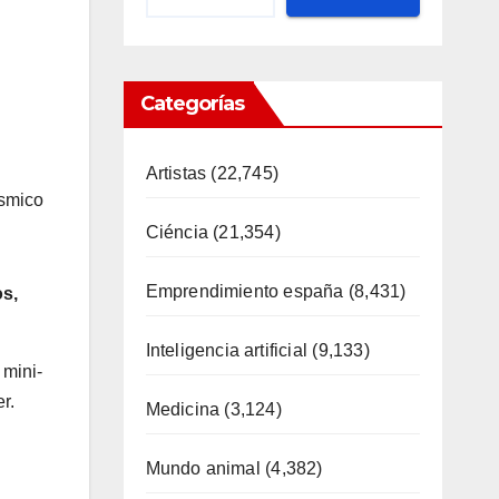
Categorías
Artistas
(22,745)
ísmico
Ciéncia
(21,354)
Emprendimiento españa
(8,431)
os,
Inteligencia artificial
(9,133)
 mini-
r.
Medicina
(3,124)
Mundo animal
(4,382)