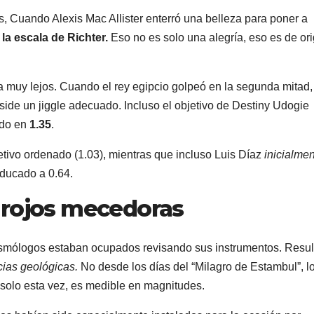
s,
Cuando Alexis Mac Allister enterró una belleza para poner a
 la escala de Richter.
Eso no es solo una alegría, eso es de or
a muy lejos. Cuando el rey egipcio golpeó en la segunda mitad,
side un jiggle adecuado. Incluso el objetivo de Destiny Udogie
ndo en
1.35
.
ivo ordenado (1.03), mientras que incluso Luis Díaz
inicialme
educado a 0.64.
 rojos mecedoras
ismólogos estaban ocupados revisando sus instrumentos. Resul
ias geológicas.
No desde los días del “Milagro de Estambul”, l
 solo esta vez, es medible en magnitudes.