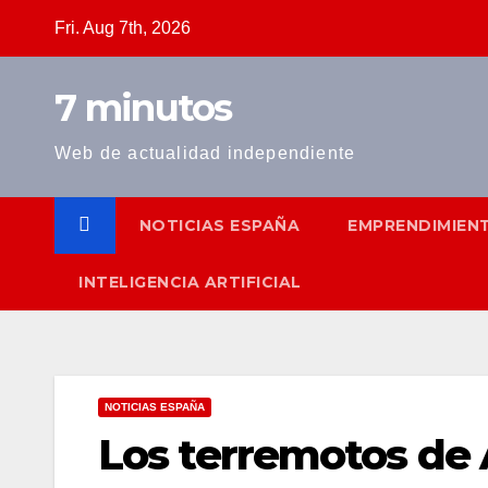
Skip
Fri. Aug 7th, 2026
to
content
7 minutos
Web de actualidad independiente
NOTICIAS ESPAÑA
EMPRENDIMIEN
INTELIGENCIA ARTIFICIAL
NOTICIAS ESPAÑA
Los terremotos de A