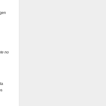
igen
nte no
ta
os