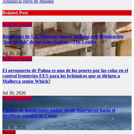
Andalucia fuera de Málaga
Related Post
Noticias españa
Residentes de Las Mimosas lanzan petición por disminución
‘inaceptable’ de servicios básicos – The Leader
Jul 30, 2026
Noticias españa
El aeropuerto de Palma es uno de los peores por las colas en el
control fronterizo EES para los británicos que se dirigen a
Mallorca según Which?
Jul 30, 2026
Noticias españa
Cientos de inmigrantes nadan desde Marruecos hasta el
territorio español de Ceuta
Jul 30, 2026
Buscar