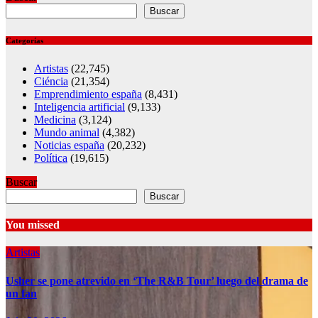
Buscar
Categorías
Artistas
(22,745)
Ciéncia
(21,354)
Emprendimiento españa
(8,431)
Inteligencia artificial
(9,133)
Medicina
(3,124)
Mundo animal
(4,382)
Noticias españa
(20,232)
Política
(19,615)
Buscar
Buscar
You missed
Artistas
Usher se pone atrevido en ‘The R&B Tour’ luego del drama de
un fan