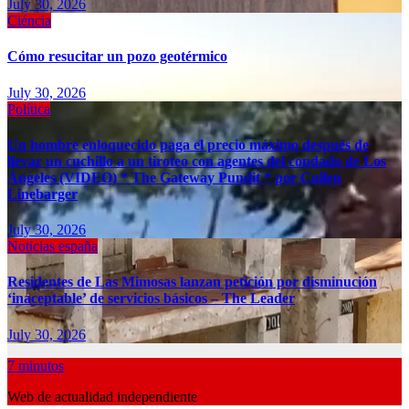
July 30, 2026
Ciéncia
Cómo resucitar un pozo geotérmico
July 30, 2026
Política
Un hombre enloquecido paga el precio máximo después de
llevar un cuchillo a un tiroteo con agentes del condado de Los
Ángeles (VIDEO) * The Gateway Pundit * por Cullen
Linebarger
July 30, 2026
Noticias españa
Residentes de Las Mimosas lanzan petición por disminución
‘inaceptable’ de servicios básicos – The Leader
July 30, 2026
7 minutos
Web de actualidad independiente