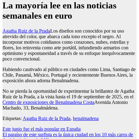
La mayoría lee en las noticias
semanales en euro
Agatha Ruiz de la Prada
Los diseños son conocidos por su uso
atrevido del color, que abarca cada tono excepto el negro. Al
incorporar motivos cotidianos como corazones, nubes, estrellas y
flores, los reinventa como arte portátil, infundiendo armarios con
optimismo y espontaneidad a través de su enfoque inequívocamente
poco convencional.
Habiendo cautivado al público en ciudades como Lima, Santiago de
Chile, Panamá, México, Portugal y recientemente Buenos Aires, la
exposición ahora adorna Benalmadena.
No se pierda la oportunidad de experimentar la brillantez de Agatha
Ruiz de la Prada, a la vista hasta el 19 de septiembre de 2025, en el
Centro de exposiciones de Benalmadena Costa
Avenida Antonio
Machado, 33, Benalmádena.
Etiquetas:
Agatha Ruiz de la Prada
,
benalmadena
Post
Este junio fue el más popular en España
El paraíso de este surfista es la única ciudad en los 10 más caros de
navigation