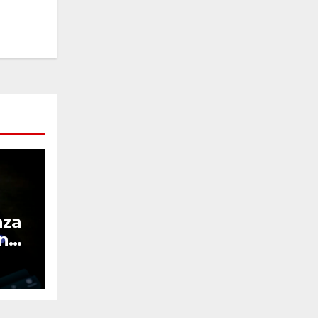
nza
en
el
A