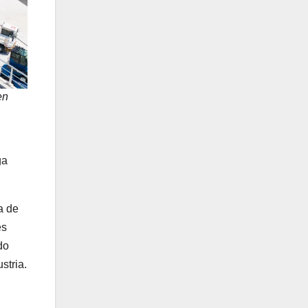
en
ga
a de
es
do
stria.