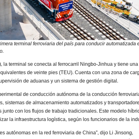
imera terminal ferroviaria del país para conducir automatizada 
o.
 la terminal se conecta al ferrocarril Ningbo-Jinhua y tiene una
quivalentes de veinte pies (TEU). Cuenta con una zona de car
supervisión de aduanas y un sistema de gestión digital.
perimental de conducción autónoma de la conducción ferroviari
tas, sistemas de almacenamiento automatizados y transportador
 junto con los flujos de trabajo tradicionales. Este modelo híbri
r la infraestructura logística, según los funcionarios de la indu
 autónomas en la red ferroviaria de China”, dijo Li Jinsong,