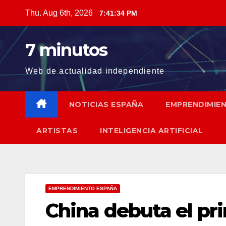
Skip
Thu. Aug 6th, 2026
7:41:35 PM
to
content
7 minutos
Web de actualidad independiente
NOTICIAS ESPAÑA
EMPRENDIMIE
ARTISTAS
INTELIGENCIA ARTIFICIAL
EMPRENDIMIENTO ESPAÑA
China debuta el pri