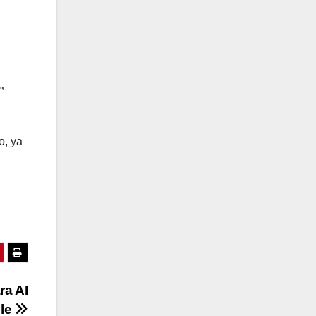
”
o, ya
ra AI
ble