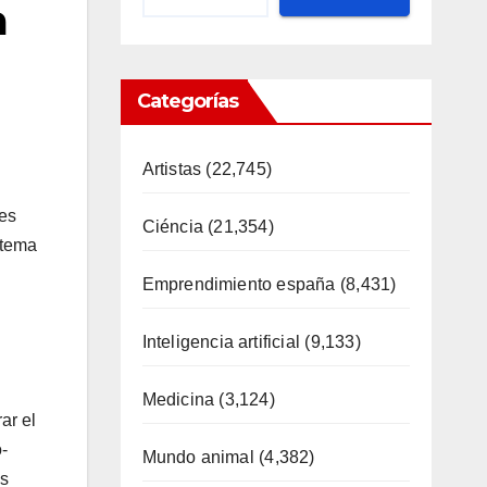
a
Categorías
Artistas
(22,745)
res
Ciéncia
(21,354)
stema
Emprendimiento españa
(8,431)
Inteligencia artificial
(9,133)
Medicina
(3,124)
ar el
-
Mundo animal
(4,382)
es