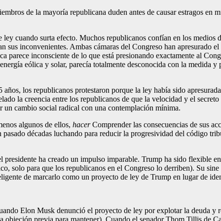
 miembros de la mayoría republicana duden antes de causar estragos en 
 ley cuando surta efecto. Muchos republicanos confían en los medios de 
ran sus inconvenientes. Ambas cámaras del Congreso han apresurado el 
nca parece inconsciente de lo que está presionando exactamente al Cong
energía eólica y solar, parecía totalmente desconocida con la medida y 
años, los republicanos protestaron porque la ley había sido apresurada
lado la creencia entre los republicanos de que la velocidad y el secreto 
r un cambio social radical con una contemplación mínima.
menos algunos de ellos,
hacer
Comprender las consecuencias de sus accio
 pasado décadas luchando para reducir la progresividad del código trib
 del presidente ha creado un impulso imparable. Trump ha sido flexible en
ico, solo para que los republicanos en el Congreso lo derriben). Su sin
teligente de marcarlo como un proyecto de ley de Trump en lugar de id
Cuando Elon Musk denunció el proyecto de ley por explotar la deuda y r
a objeción previa para mantener). Cuando el senador Thom Tillis de Caro