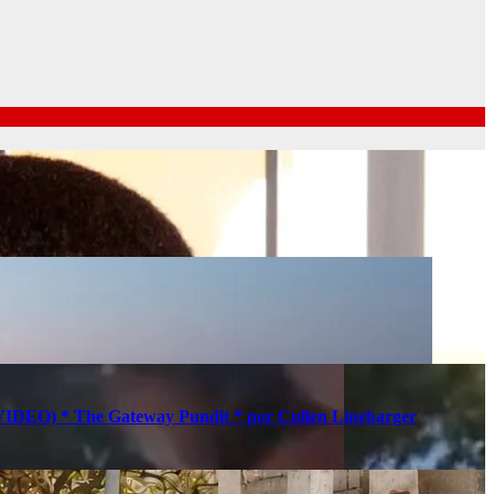
s (VIDEO) * The Gateway Pundit * por Cullen Linebarger