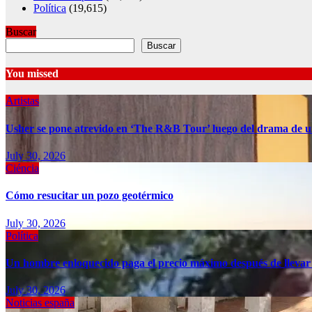
Política
(19,615)
Buscar
Buscar
You missed
Artistas
Usher se pone atrevido en ‘The R&B Tour’ luego del drama de u
July 30, 2026
Ciéncia
Cómo resucitar un pozo geotérmico
July 30, 2026
Política
Un hombre enloquecido paga el precio máximo después de llevar
July 30, 2026
Noticias españa