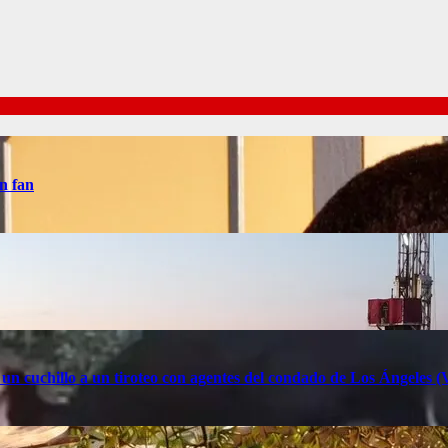
n fan
 un cuchillo a un tiroteo con agentes del condado de Los Ángele