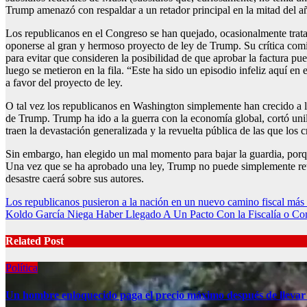
Trump amenazó con respaldar a un retador principal en la mitad del a
Los republicanos en el Congreso se han quejado, ocasionalmente tratan
oponerse al gran y hermoso proyecto de ley de Trump. Su crítica comi
para evitar que consideren la posibilidad de que aprobar la factura pu
luego se metieron en la fila. “Este ha sido un episodio infeliz aquí en
a favor del proyecto de ley.
O tal vez los republicanos en Washington simplemente han crecido a l
de Trump. Trump ha ido a la guerra con la economía global, cortó uni
traen la devastación generalizada y la revuelta pública de las que los
Sin embargo, han elegido un mal momento para bajar la guardia, porque 
Una vez que se ha aprobado una ley, Trump no puede simplemente retr
desastre caerá sobre sus autores.
Post
Los republicanos pusieron a la nación en un nuevo camino fiscal más 
Koldo García Niega Haber Llegado A Un Pacto Con la Fiscalía o Con
navigation
Related Post
Política
Un hombre enloquecido paga el precio máximo después de llevar