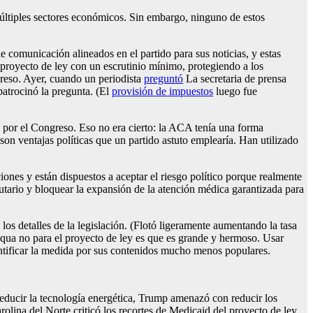
múltiples sectores económicos. Sin embargo, ninguno de estos
comunicación alineados en el partido para sus noticias, y estas
proyecto de ley con un escrutinio mínimo, protegiendo a los
reso. Ayer, cuando un periodista
preguntó
La secretaria de prensa
patrocinó la pregunta. (El
provisión de impuestos
luego fue
 por el Congreso. Eso no era cierto: la ACA tenía una forma
son ventajas políticas que un partido astuto emplearía. Han utilizado
nes y están dispuestos a aceptar el riesgo político porque realmente
utario y bloquear la expansión de la atención médica garantizada para
 los detalles de la legislación. (Flotó ligeramente aumentando la tasa
e qua no para el proyecto de ley es que es grande y hermoso. Usar
entificar la medida por sus contenidos mucho menos populares.
educir la tecnología energética, Trump amenazó con reducir los
lina del Norte criticó los recortes de Medicaid del proyecto de ley,