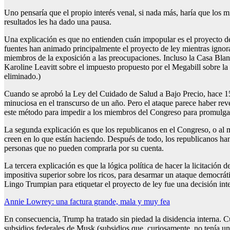
Uno pensaría que el propio interés venal, si nada más, haría que los
resultados les ha dado una pausa.
Una explicación es que no entienden cuán impopular es el proyecto de
fuentes han animado principalmente el proyecto de ley mientras igno
miembros de la exposición a las preocupaciones. Incluso la Casa Bla
Karoline Leavitt sobre el impuesto propuesto por el Megabill sobre la 
eliminado.)
Cuando se aprobó la Ley del Cuidado de Salud a Bajo Precio, hace 15 
minuciosa en el transcurso de un año. Pero el ataque parece haber reve
este método para impedir a los miembros del Congreso para promulga
La segunda explicación es que los republicanos en el Congreso, o al 
creen en lo que están haciendo. Después de todo, los republicanos han
personas que no pueden comprarla por su cuenta.
La tercera explicación es que la lógica política de hacer la licitación
impositiva superior sobre los ricos, para desarmar un ataque democrát
Lingo Trumpian para etiquetar el proyecto de ley fue una decisión in
Annie Lowrey: una factura grande, mala y muy fea
En consecuencia, Trump ha tratado sin piedad la disidencia interna. 
subsidios federales de Musk (subsidios que, curiosamente, no tenía un