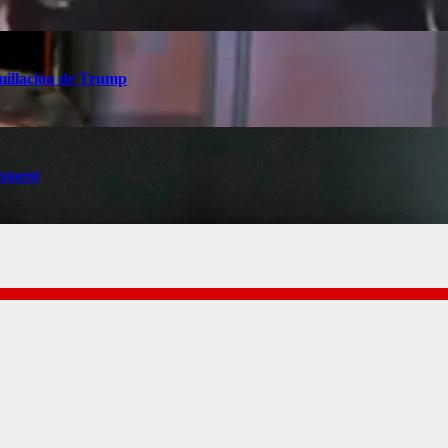
millación de Trump
chment