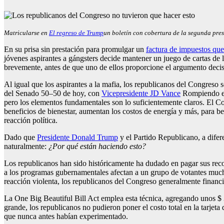
Matricularse en
El regreso de Trump
un boletín con cobertura de la segunda pre
En su prisa sin prestación
para promulgar un
factura de impuestos que 
jóvenes aspirantes a gángsters decide mantener un juego de cartas de 
brevemente, antes de que uno de ellos proporcione el argumento decis
Al igual que los aspirantes a la mafia, los republicanos del Congreso 
del Senado 50–50 de hoy, con
Vicepresidente JD Vance
Rompiendo el 
pero los elementos fundamentales son lo suficientemente claros. El C
beneficios de bienestar, aumentan los costos de energía y más, para b
reacción política.
Dado que
Presidente Donald Trump
y el Partido Republicano, a difer
naturalmente:
¿Por qué están haciendo esto?
Los republicanos han sido históricamente
ha dudado en pagar sus recor
a los programas gubernamentales afectan a un grupo de votantes mucho
reacción violenta, los republicanos del Congreso generalmente financi
La One Big Beautiful Bill Act emplea esta técnica, agregando unos $ 3 
grande, los republicanos no pudieron poner el costo total en la tarjet
que nunca antes habían experimentado.