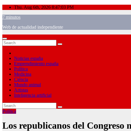
Skip
Thu. Aug 6th, 2026
8:47:04 PM
to
7 minutos
content
Web de actualidad independiente
Noticias españa
Emprendimiento españa
Política
Medicina
Ciéncia
Mundo animal
Artistas
Inteligencia artificial
Política
Los republicanos del Congreso n