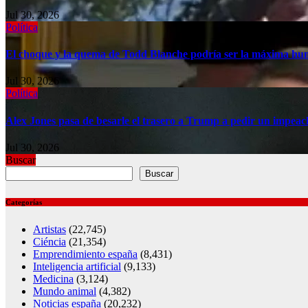
Jul 30, 2026
Política
El choque y la quema de Todd Blanche podría ser la máxima hu
Jul 30, 2026
Política
Alex Jones pasa de besarle el trasero a Trump a pedir un impea
Jul 30, 2026
Buscar
Buscar
Categorías
Artistas
(22,745)
Ciéncia
(21,354)
Emprendimiento españa
(8,431)
Inteligencia artificial
(9,133)
Medicina
(3,124)
Mundo animal
(4,382)
Noticias españa
(20,232)