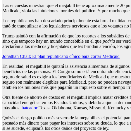
Las encuestas muestran que el megabill tiene aproximadamente 20 punt
Medicaid, viola las intuiciones morales del público. Y por mucho que 
Los republicanos han descartado principalmente esta brutal realidad c
trató de tranquilizar a los legisladores nerviosos que a los votantes no
Trump asintió con la afirmación de que los recortes a los subsidios de 
sino que tampoco hay un mundo concebible en el que
podría
ser verd
afectarían a los médicos y hospitales que les brindan atención, los ag
Jonathan Chait: El plan republicano cínico para cortar Medicaid
En realidad, el megabill le quitará la asistencia alimentaria de algunos
beneficios de las personas. El Congreso no está encontrando eficiencia
seguro de salud es exigir a los beneficiarios de Medicaid que muestr
seguro son realmente elegibles para Medicaid, pero no pueden navegar p
también los millones más que pagarán un impuesto sobre el tiempo irri
Otra fuente de ahorro de costos en el megabill implica matar créditos 
capacidad energética en los Estados Unidos, y debido a que la demand
más altos.
bateador
Texas, Oklahoma, Kansas, Missouri, Kentucky y Car
Quizás el riesgo político más severo de la megabill es el potencial par
prestado más dinero para pagar los intereses sobre su deuda, lo que a s
si se sucede, eclipsaría los otros daños del proyecto de ley.