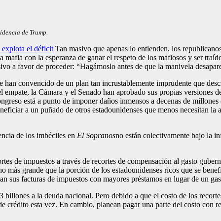
sidencia de Trump.
explota el déficit
Tan masivo que apenas lo entienden, los republicano
la mafia con la esperanza de ganar el respeto de los mafiosos y ser traí
ivo a favor de proceder: “Hagámoslo antes de que la manivela desapare
se han convencido de un plan tan incrustablemente imprudente que describ
empate, la Cámara y el Senado han aprobado sus propias versiones del 
ongreso está a punto de imponer daños inmensos a decenas de millones 
eneficiar a un puñado de otros estadounidenses que menos necesitan la 
encia de los imbéciles en
El
Sopranos
no están colectivamente bajo la in
tes de impuestos a través de recortes de compensación al gasto guberna
 más grande que la porción de los estadounidenses ricos que se benefic
an sus facturas de impuestos con mayores préstamos en lugar de un gasto
billones a la deuda nacional. Pero debido a que el costo de los recorte
a de crédito esta vez. En cambio, planean pagar una parte del costo con r