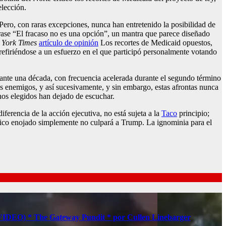
elección.
Pero, con raras excepciones, nunca han entretenido la posibilidad de
frase “El fracaso no es una opción”, un mantra que parece diseñado
York Times
artículo de opinión
Los recortes de Medicaid opuestos,
refiriéndose a un esfuerzo en el que participó personalmente votando
rante una década, con frecuencia acelerada durante el segundo término
s enemigos, y así sucesivamente, y sin embargo, estas afrontas nunca
anos elegidos han dejado de escuchar.
ferencia de la acción ejecutiva, no está sujeta a la
Taco
principio;
lico enojado simplemente no culpará a Trump. La ignominia para el
s (VIDEO) * The Gateway Pundit * por Cullen Linebarger