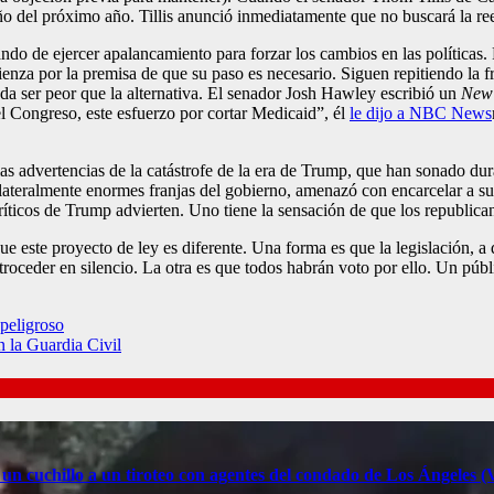
ño del próximo año. Tillis anunció inmediatamente que no buscará la re
do de ejercer apalancamiento para forzar los cambios en las políticas. 
enza por la premisa de que su paso es necesario. Siguen repitiendo la 
eda ser peor que la alternativa. El senador Josh Hawley escribió un
New 
 el Congreso, este esfuerzo por cortar Medicaid”, él
le dijo a NBC News
as advertencias de la catástrofe de la era de Trump, que han sonado du
lateralmente enormes franjas del gobierno, amenazó con encarcelar a su
 críticos de Trump advierten. Uno tiene la sensación de que los republic
este proyecto de ley es diferente. Una forma es que la legislación, a di
oceder en silencio. La otra es que todos habrán voto por ello. Un púb
peligroso
 la Guardia Civil
 un cuchillo a un tiroteo con agentes del condado de Los Ángele