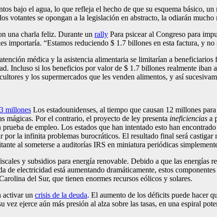
os bajo el agua, lo que refleja el hecho de que su esquema básico, un
los votantes se opongan a la legislación en abstracto, la odiarán mucho
on una charla feliz. Durante un
rally
Para psicear al Congreso para impu
 les importaría. “Estamos reduciendo $ 1.7 billones en esta factura, y no
atención médica y la asistencia alimentaria se limitarían a beneficiarios
ad. Incluso si los beneficios por valor de $ 1.7 billones realmente iban
ricultores y los supermercados que les venden alimentos, y así sucesivam
3 millones
Los estadounidenses, al tiempo que causan 12 millones para p
s mágicas. Por el contrario, el proyecto de ley presenta
ineficiencias
a p
en prueba de empleo. Los estados que han intentado esto han encontrado
or la infinita problemas burocráticos. El resultado final será castigar
tante al someterse a auditorías IRS en miniatura periódicas simplemente
fiscales y subsidios para energía renovable. Debido a que las energías 
a de electricidad está aumentando dramáticamente, estos componentes d
olina del Sur, que tienen enormes recursos eólicos y solares.
a activar un
crisis de la deuda
. El aumento de los déficits puede hacer qu
u vez ejerce aún más presión al alza sobre las tasas, en una espiral pote