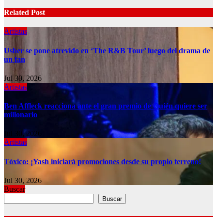
Related Post
Artistas
Usher se pone atrevido en ‘The R&B Tour’ luego del drama de
un fan
Jul 30, 2026
Artistas
Ben Affleck reacciona ante el gran premio de Quién quiere ser
millonario
Jul 30, 2026
Artistas
Tóxico: ¡Yash iniciará promociones desde su propio terreno!
Jul 30, 2026
Buscar
Buscar