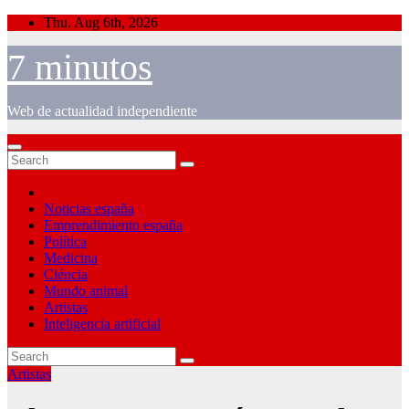
Skip
Thu. Aug 6th, 2026
to
content
7 minutos
Web de actualidad independiente
Noticias españa
Emprendimiento españa
Política
Medicina
Ciéncia
Mundo animal
Artistas
Inteligencia artificial
Artistas