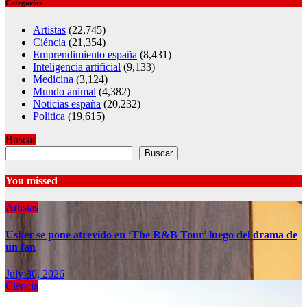
Categorías
Artistas
(22,745)
Ciéncia
(21,354)
Emprendimiento españa
(8,431)
Inteligencia artificial
(9,133)
Medicina
(3,124)
Mundo animal
(4,382)
Noticias españa
(20,232)
Política
(19,615)
Buscar
Buscar
You missed
Artistas
Usher se pone atrevido en ‘The R&B Tour’ luego del drama de
un fan
July 30, 2026
Ciéncia