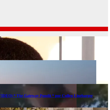
s (VIDEO) * The Gateway Pundit * por Cullen Linebarger