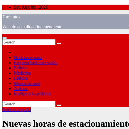
Skip
Sat. Aug 8th, 2026
to
7 minutos
content
Web de actualidad independiente
Noticias españa
Emprendimiento españa
Política
Medicina
Ciéncia
Mundo animal
Artistas
Inteligencia artificial
Noticias españa
Nuevas horas de estacionamiento