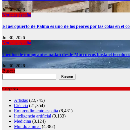
Jul 30, 2026
Noticias españa
El aeropuerto de Palma es uno de los peores por las colas en el 
Jul 30, 2026
Noticias españa
Cientos de inmigrantes nadan desde Marruecos hasta el territori
Jul 30, 2026
Buscar
Buscar
Categorías
Artistas
(22,745)
Ciéncia
(21,354)
Emprendimiento españa
(8,431)
Inteligencia artificial
(9,133)
Medicina
(3,124)
Mundo animal
(4,382)