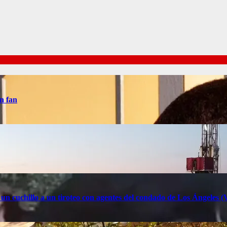
n fan
 un cuchillo a un tiroteo con agentes del condado de Los Ángele