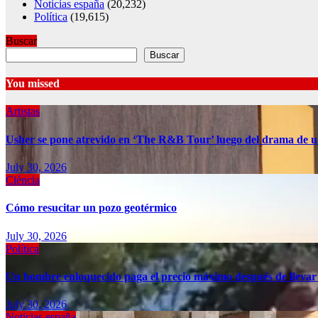
Noticias españa
(20,232)
Política
(19,615)
Buscar
Buscar
You missed
Artistas
Usher se pone atrevido en ‘The R&B Tour’ luego del drama de u
July 30, 2026
Ciéncia
Cómo resucitar un pozo geotérmico
July 30, 2026
Política
Un hombre enloquecido paga el precio máximo después de llevar
July 30, 2026
Noticias españa