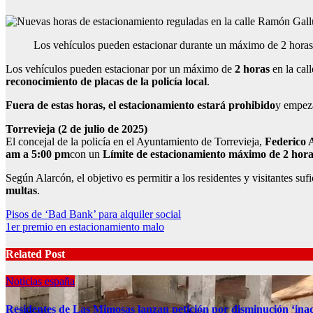
Los vehículos pueden estacionar durante un máximo de 2 horas 
Los vehículos pueden estacionar por un máximo de
2 horas
en la cal
reconocimiento de placas de la policía local
.
Fuera de estas horas, el estacionamiento estará prohibido
y empe
Torrevieja (2 de julio de 2025)
El concejal de la policía en el Ayuntamiento de Torrevieja,
Federico 
am a 5:00 pm
con un
Límite de estacionamiento máximo de 2 hora
Según Alarcón, el objetivo es permitir a los residentes y visitantes suf
multas
.
Post
Pisos de ‘Bad Bank’ para alquiler social
1er premio en estacionamiento malo
navigation
Related Post
Noticias españa
Residentes de Las Mimosas lanzan petición por disminución ‘inac