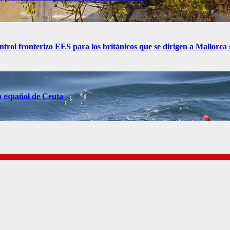
control fronterizo EES para los británicos que se dirigen a Mallorc
o español de Ceuta