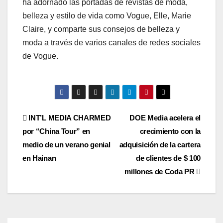
ha adornado las portadas de revistas de moda,
belleza y estilo de vida como Vogue, Elle, Marie
Claire, y comparte sus consejos de belleza y
moda a través de varios canales de redes sociales
de Vogue.
Post
INT’L MEDIA CHARMED
DOE Media acelera el
por “China Tour” en
crecimiento con la
navigation
medio de un verano genial
adquisición de la cartera
en Hainan
de clientes de $ 100
millones de Coda PR