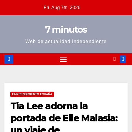
Skip
Fri. Aug 7th, 2026
to
content
7 minutos
Web de actualidad independiente
EMPRENDIMIENTO ESPAÑA
Tia Lee adorna la
portada de Elle Malasia:
un viaje de