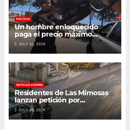
POLÍTICA
Un hombre enloquecido
paga el precio máximo
después de llevar un cuchillo
JULY 30, 2026
a un tiroteo con agentes del
condado de Los Ángeles
(VIDEO) * The Gateway
Pundit * por Cullen
Linebarger
NOTICIAS ESPAÑA
Residentes de Las Mimosas
lanzan petición por
disminución ‘inaceptable’ de
JULY 30, 2026
servicios básicos – The
Leader