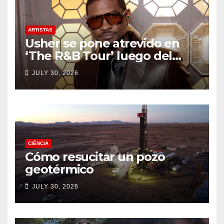
ARTISTAS
Usher se pone atrevido en
‘The R&B Tour’ luego del
drama de un fan
JULY 30, 2026
CIÉNCIA
Cómo resucitar un pozo
geotérmico
JULY 30, 2026