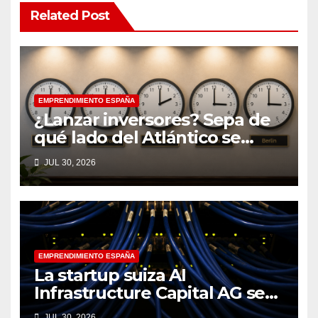
Related Post
EMPRENDIMIENTO ESPAÑA
¿Lanzar inversores? Sepa de
qué lado del Atlántico se
encuentra
JUL 30, 2026
EMPRENDIMIENTO ESPAÑA
La startup suiza AI
Infrastructure Capital AG se
lanza con 16 millones de
JUL 30, 2026