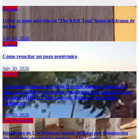
Artistas
Usher se pone atrevido en ‘The R&B Tour’ luego del drama de
un fan
July 30, 2026
Ciéncia
Cómo resucitar un pozo geotérmico
July 30, 2026
Política
Un hombre enloquecido paga el precio máximo después de
llevar un cuchillo a un tiroteo con agentes del condado de Los
Ángeles (VIDEO) * The Gateway Pundit * por Cullen
Linebarger
July 30, 2026
Noticias españa
Residentes de Las Mimosas lanzan petición por disminución
‘inaceptable’ de servicios básicos – The Leader