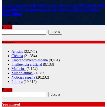
La luna llena de julio deleita a los observadores del cielo de todo
el mundo. Aquí están nuestras mejores fotos de la majestuosa
Buck Moon.
Jul 30, 2026
Buscar
Buscar
Categorías
Artistas
(22,745)
Ciéncia
(21,354)
Emprendimiento españa
(8,431)
Inteligencia artificial
(9,133)
Medicina
(3,124)
Mundo animal
(4,382)
Noticias españa
(20,232)
Política
(19,615)
Buscar
Buscar
You missed