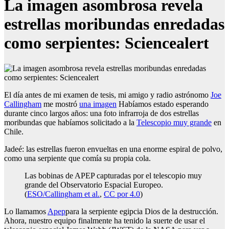
La imagen asombrosa revela
estrellas moribundas enredadas
como serpientes: Sciencealert
El día antes de mi examen de tesis, mi amigo y radio astrónomo
Joe
Callingham
me mostró
una imagen
Habíamos estado esperando
durante cinco largos años: una foto infrarroja de dos estrellas
moribundas que habíamos solicitado a la
Telescopio muy grande
en
Chile.
Jadeé: las estrellas fueron envueltas en una enorme espiral de polvo,
como una serpiente que comía su propia cola.
Las bobinas de APEP capturadas por el telescopio muy
grande del Observatorio Espacial Europeo.
(
ESO/Callingham et al.
,
CC por 4.0
)
Lo llamamos
Apep
para la serpiente egipcia Dios de la destrucción.
Ahora, nuestro equipo finalmente ha tenido la suerte de usar el