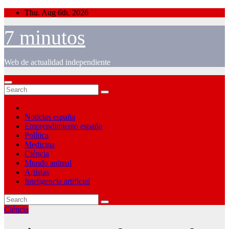
Skip
Thu. Aug 6th, 2026
to
content
7 minutos
Web de actualidad independiente
Noticias españa
Emprendimiento españa
Política
Medicina
Ciéncia
Mundo animal
Artistas
Inteligencia artificial
Ciéncia