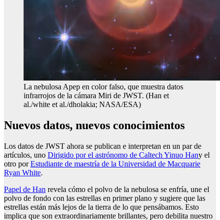
La nebulosa Apep en color falso, que muestra datos
infrarrojos de la cámara Miri de JWST. (Han et
al./white et al./dholakia; NASA/ESA)
Nuevos datos, nuevos conocimientos
Los datos de JWST ahora se publican e interpretan en un par de
artículos, uno
Dirigido por el astrónomo de Caltech Yinuo Han
y el
otro por
Estudiante de maestría de la Universidad de Macquarie
Ryan White
.
Papel de Han
revela cómo el polvo de la nebulosa se enfría, une el
polvo de fondo con las estrellas en primer plano y sugiere que las
estrellas están más lejos de la tierra de lo que pensábamos. Esto
implica que son extraordinariamente brillantes, pero debilita nuestro