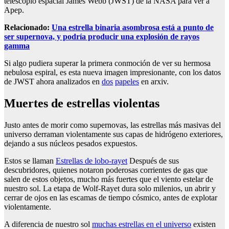
telescopio espacial James Webb (JWST) de la NASA para ver a
Apep.
Relacionado:
Una estrella binaria asombrosa está a punto de
ser supernova, y podría producir una explosión de rayos
gamma
Si algo pudiera superar la primera conmoción de ver su hermosa
nebulosa espiral, es esta nueva imagen impresionante, con los datos
de JWST ahora analizados en
dos
papeles
en arxiv.
Muertes de estrellas violentas
Justo antes de morir como supernovas, las estrellas más masivas del
universo derraman violentamente sus capas de hidrógeno exteriores,
dejando a sus núcleos pesados expuestos.
Estos se llaman
Estrellas de lobo-rayet
Después de sus
descubridores, quienes notaron poderosas corrientes de gas que
salen de estos objetos, mucho más fuertes que el viento estelar de
nuestro sol. La etapa de Wolf-Rayet dura solo milenios, un abrir y
cerrar de ojos en las escamas de tiempo cósmico, antes de explotar
violentamente.
A diferencia de nuestro sol
muchas estrellas en el universo
existen