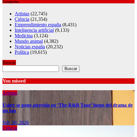
Categorías
Artistas
(22,745)
Ciéncia
(21,354)
Emprendimiento españa
(8,431)
Inteligencia artificial
(9,133)
Medicina
(3,124)
Mundo animal
(4,382)
Noticias españa
(20,232)
Política
(19,615)
Buscar
Buscar
You missed
Artistas
Usher se pone atrevido en ‘The R&B Tour’ luego del drama de
un fan
July 30, 2026
Ciéncia