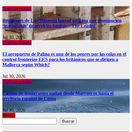
Noticias españa
Residentes de Las Mimosas lanzan petición por disminución
‘inaceptable’ de servicios básicos – The Leader
Jul 30, 2026
Noticias españa
El aeropuerto de Palma es uno de los peores por las colas en el
control fronterizo EES para los británicos que se dirigen a
Mallorca según Which?
Jul 30, 2026
Noticias españa
Cientos de inmigrantes nadan desde Marruecos hasta el
territorio español de Ceuta
Jul 30, 2026
Buscar
Buscar