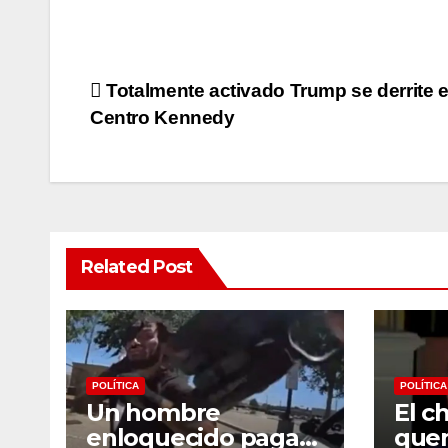
Post
Totalmente activado Trump se derrite e
Centro Kennedy
navigation
Related Post
POLÍTICA
POLÍTICA
Un hombre
El c
enloquecido paga
que