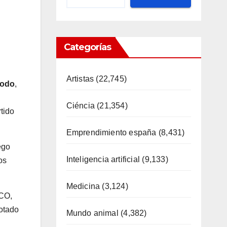
Categorías
Artistas
(22,745)
dodo
,
Ciéncia
(21,354)
tido
Emprendimiento españa
(8,431)
ego
Inteligencia artificial
(9,133)
os
Medicina
(3,124)
UCO,
votado
Mundo animal
(4,382)