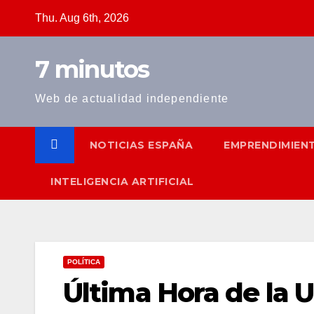
Skip
Thu. Aug 6th, 2026
to
content
7 minutos
Web de actualidad independiente
NOTICIAS ESPAÑA
EMPRENDIMIEN
INTELIGENCIA ARTIFICIAL
POLÍTICA
Última Hora de la U