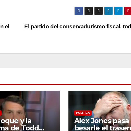
n el
El partido del conservadurismo fiscal, t
POLÍTICA
hoque y la
Alex Jones pasa
ma de Todd
besarle el traser