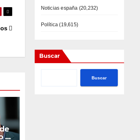
Noticias españa
(20,232)
Política
(19,615)
odos
Buscar
Buscar
 de
o a