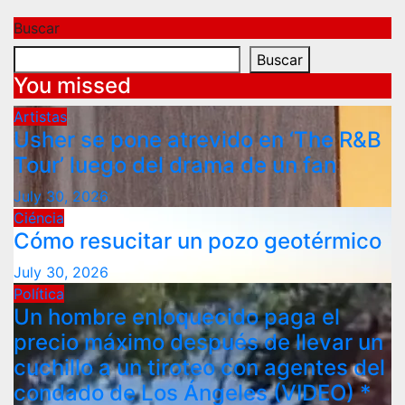
Buscar
Buscar
You missed
Artistas
Usher se pone atrevido en ‘The R&B
Tour’ luego del drama de un fan
July 30, 2026
Ciéncia
Cómo resucitar un pozo geotérmico
July 30, 2026
Política
Un hombre enloquecido paga el
precio máximo después de llevar un
cuchillo a un tiroteo con agentes del
condado de Los Ángeles (VIDEO) *