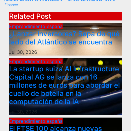
navigation
Finance
Related Post
Emprendimiento españa
¿Lanzar inversores? Sepa de qué
lado del Atlántico se encuentra
Jul 30, 2026
Emprendimiento españa
La startup suiza AI Infrastructure
Capital AG se lanza con 16
millones de euros para abordar el
cuello de botella en la
computación de la IA
Jul 30, 2026
Emprendimiento españa
El FTSE 100 alcanza nuevas