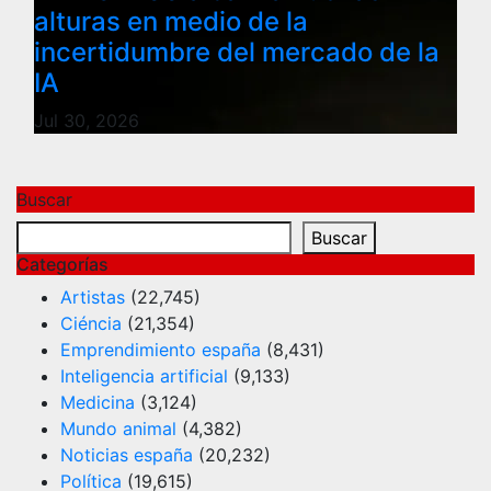
alturas en medio de la
incertidumbre del mercado de la
IA
Jul 30, 2026
Buscar
Buscar
Categorías
Artistas
(22,745)
Ciéncia
(21,354)
Emprendimiento españa
(8,431)
Inteligencia artificial
(9,133)
Medicina
(3,124)
Mundo animal
(4,382)
Noticias españa
(20,232)
Política
(19,615)