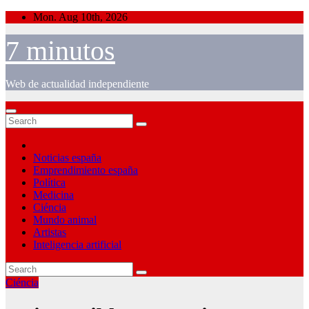
Skip
Mon. Aug 10th, 2026
to
content
7 minutos
Web de actualidad independiente
Noticias españa
Emprendimiento españa
Política
Medicina
Ciéncia
Mundo animal
Artistas
Inteligencia artificial
Ciéncia