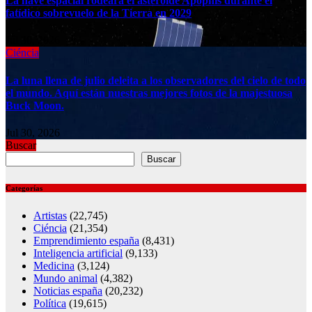
La nave espacial rodeará el asteroide Apophis durante el
fatídico sobrevuelo de la Tierra en 2029
Jul 30, 2026
Ciéncia
La luna llena de julio deleita a los observadores del cielo de todo
el mundo. Aquí están nuestras mejores fotos de la majestuosa
Buck Moon.
Jul 30, 2026
Buscar
Buscar
Categorías
Artistas
(22,745)
Ciéncia
(21,354)
Emprendimiento españa
(8,431)
Inteligencia artificial
(9,133)
Medicina
(3,124)
Mundo animal
(4,382)
Noticias españa
(20,232)
Política
(19,615)