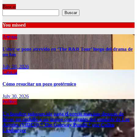
Buscar
Buscar
You missed
Artistas
Usher se pone atrevido en ‘The R&B Tour’ luego del drama de
un fan
July 30, 2026
Ciéncia
Cómo resucitar un pozo geotérmico
July 30, 2026
Política
Un hombre enloquecido paga el precio máximo después de
llevar un cuchillo a un tiroteo con agentes del condado de Los
Ángeles (VIDEO) * The Gateway Pundit * por Cullen
Linebarger