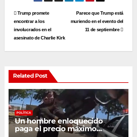
Post
Trump promete
Parece que Trump está
encontrar a los
muriendo en el evento del
navigation
involucrados en el
11 de septiembre
asesinato de Charlie Kirk
Related Post
POLÍTICA
Un hombre enloquecido
paga el precio máximo
después de llevar un cuchillo