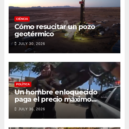
CIÉNCIA
Cómo resucitar un pozo
geotérmico
JULY 30, 2026
POLÍTICA
Un hombre enloquecido
paga el precio máximo
después de llevar un cuchillo
JULY 30, 2026
a un tiroteo con agentes del
condado de Los Ángeles
(VIDEO) * The Gateway