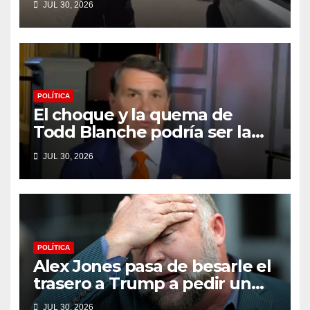
JUL 30, 2026
a un tiroteo con agentes del
condado de Los Ángeles
(VIDEO) * The Gateway Pundit
* por Cullen Linebarger
POLÍTICA
El choque y la quema de
Todd Blanche podría ser la
máxima humillación de
JUL 30, 2026
Trump
POLÍTICA
Alex Jones pasa de besarle el
trasero a Trump a pedir un
impeachment
JUL 30, 2026