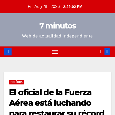
Skip
Fri. Aug 7th, 2026
2:29:03 PM
to
content
7 minutos
Web de actualidad independiente
POLÍTICA
El oficial de la Fuerza
Aérea está luchando
para restaurar su récord