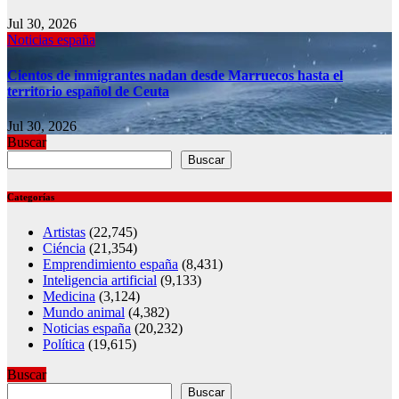
Jul 30, 2026
Noticias españa
Cientos de inmigrantes nadan desde Marruecos hasta el
territorio español de Ceuta
Jul 30, 2026
Buscar
Buscar
Categorías
Artistas
(22,745)
Ciéncia
(21,354)
Emprendimiento españa
(8,431)
Inteligencia artificial
(9,133)
Medicina
(3,124)
Mundo animal
(4,382)
Noticias españa
(20,232)
Política
(19,615)
Buscar
Buscar