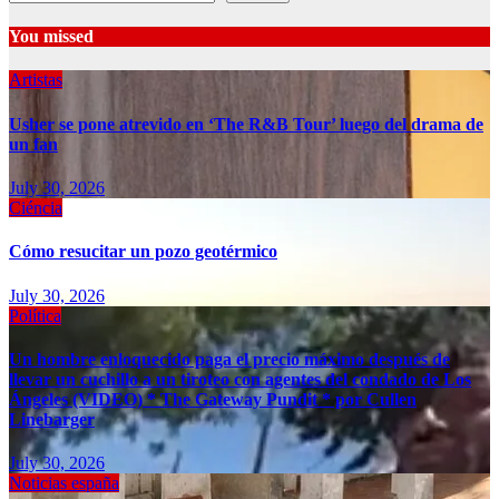
You missed
Artistas
Usher se pone atrevido en ‘The R&B Tour’ luego del drama de
un fan
July 30, 2026
Ciéncia
Cómo resucitar un pozo geotérmico
July 30, 2026
Política
Un hombre enloquecido paga el precio máximo después de
llevar un cuchillo a un tiroteo con agentes del condado de Los
Ángeles (VIDEO) * The Gateway Pundit * por Cullen
Linebarger
July 30, 2026
Noticias españa