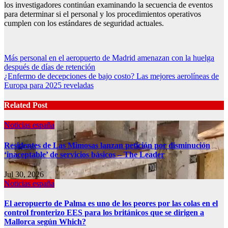
los investigadores continúan examinando la secuencia de eventos
para determinar si el personal y los procedimientos operativos
cumplen con los estándares de seguridad actuales.
Post
Más personal en el aeropuerto de Madrid amenazan con la huelga
después de días de retención
navigation
¿Enfermo de decepciones de bajo costo? Las mejores aerolíneas de
Europa para 2025 reveladas
Related Post
Noticias españa
Residentes de Las Mimosas lanzan petición por disminución
‘inaceptable’ de servicios básicos – The Leader
Jul 30, 2026
Noticias españa
El aeropuerto de Palma es uno de los peores por las colas en el
control fronterizo EES para los británicos que se dirigen a
Mallorca según Which?