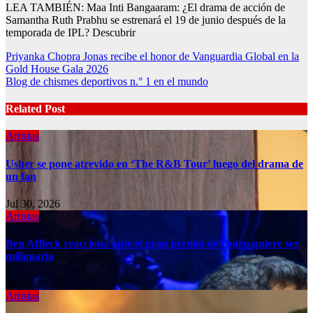
LEA TAMBIÉN: Maa Inti Bangaaram: ¿El drama de acción de
Samantha Ruth Prabhu se estrenará el 19 de junio después de la
temporada de IPL? Descubrir
Post
Priyanka Chopra Jonas recibe el honor de Vanguardia Global en la
Gold House Gala 2026
navigation
Blog de chismes deportivos n.° 1 en el mundo
Related Post
Artistas
Usher se pone atrevido en ‘The R&B Tour’ luego del drama de
un fan
Jul 30, 2026
Artistas
Ben Affleck reacciona ante el gran premio de Quién quiere ser
millonario
Jul 30, 2026
Artistas