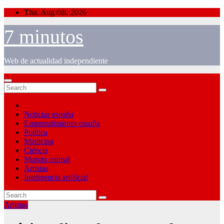
Skip
Thu. Aug 6th, 2026
to
content
7 minutos
Web de actualidad independiente
Noticias españa
Emprendimiento españa
Política
Medicina
Ciéncia
Mundo animal
Artistas
Inteligencia artificial
Artistas