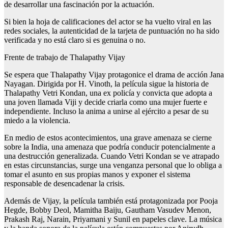
de desarrollar una fascinación por la actuación.
Si bien la hoja de calificaciones del actor se ha vuelto viral en las
redes sociales, la autenticidad de la tarjeta de puntuación no ha sido
verificada y no está claro si es genuina o no.
Frente de trabajo de Thalapathy Vijay
Se espera que Thalapathy Vijay protagonice el drama de acción Jana
Nayagan. Dirigida por H. Vinoth, la película sigue la historia de
Thalapathy Vetri Kondan, una ex policía y convicta que adopta a
una joven llamada Viji y decide criarla como una mujer fuerte e
independiente. Incluso la anima a unirse al ejército a pesar de su
miedo a la violencia.
En medio de estos acontecimientos, una grave amenaza se cierne
sobre la India, una amenaza que podría conducir potencialmente a
una destrucción generalizada. Cuando Vetri Kondan se ve atrapado
en estas circunstancias, surge una venganza personal que lo obliga a
tomar el asunto en sus propias manos y exponer el sistema
responsable de desencadenar la crisis.
Además de Vijay, la película también está protagonizada por Pooja
Hegde, Bobby Deol, Mamitha Baiju, Gautham Vasudev Menon,
Prakash Raj, Narain, Priyamani y Sunil en papeles clave. La música