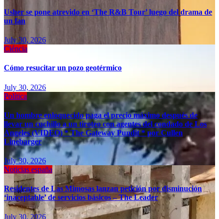
Usher se pone atrevido en ‘The R&B Tour’ luego del drama de
un fan
July 30, 2026
Ciéncia
Cómo resucitar un pozo geotérmico
July 30, 2026
Política
Un hombre enloquecido paga el precio máximo después de
llevar un cuchillo a un tiroteo con agentes del condado de Los
Ángeles (VIDEO) * The Gateway Pundit * por Cullen
Linebarger
July 30, 2026
Noticias españa
Residentes de Las Mimosas lanzan petición por disminución
‘inaceptable’ de servicios básicos – The Leader
July 30, 2026