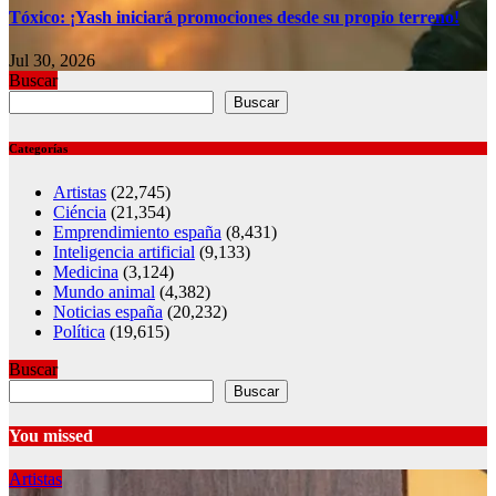
Tóxico: ¡Yash iniciará promociones desde su propio terreno!
Jul 30, 2026
Buscar
Buscar
Categorías
Artistas
(22,745)
Ciéncia
(21,354)
Emprendimiento españa
(8,431)
Inteligencia artificial
(9,133)
Medicina
(3,124)
Mundo animal
(4,382)
Noticias españa
(20,232)
Política
(19,615)
Buscar
Buscar
You missed
Artistas